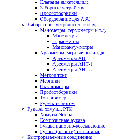
Клапаны дыхательные
Заборные устройства
Пробоотборники
Оборудование для АЗС
Лабораторн. метрологич. оборуд.
Манометры, термометры и т.д.
Манометры
Термометры
Мановакуумметры
Ареометры, мерные цилиндры
Ареометры АН
Ареометры АНТ-1
Ареометры АНТ-2
Метроштоки
Мерники
Октанометры
Пробоотборники
Топливомеры
Рулетки с лотом
Рукава, хомуты, РТИ
Хомуты Norma
Композитные рукава
Рукава напорно-всасывающие
Рукава (шланги) топливные
Быстроразъемные соединения