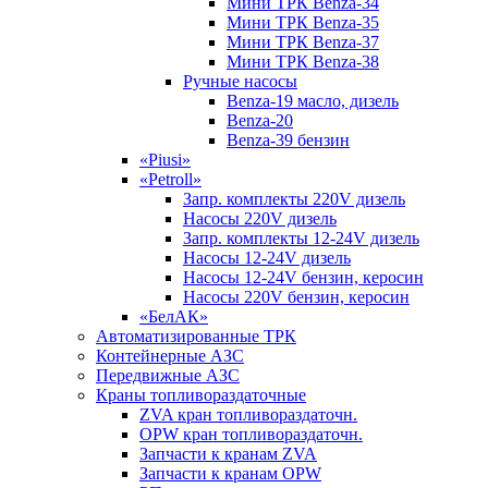
Мини ТРК Benza-34
Мини ТРК Benza-35
Мини ТРК Benza-37
Мини ТРК Benza-38
Ручные насосы
Benza-19 масло, дизель
Benza-20
Benza-39 бензин
«Piusi»
«Petroll»
Запр. комплекты 220V дизель
Насосы 220V дизель
Запр. комплекты 12-24V дизель
Насосы 12-24V дизель
Насосы 12-24V бензин, керосин
Насосы 220V бензин, керосин
«БелАК»
Автоматизированные ТРК
Контейнерные АЗС
Передвижные АЗС
Краны топливораздаточные
ZVA кран топливораздаточн.
OPW кран топливораздаточн.
Запчасти к кранам ZVA
Запчасти к кранам OPW