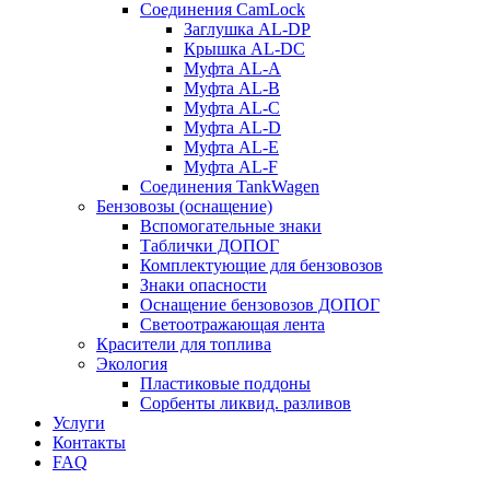
Соединения CamLock
Заглушка AL-DP
Крышка AL-DC
Муфта AL-A
Муфта AL-B
Муфта AL-C
Муфта AL-D
Муфта AL-E
Муфта AL-F
Соединения TankWagen
Бензовозы (оснащение)
Вспомогательные знаки
Таблички ДОПОГ
Комплектующие для бензовозов
Знаки опасности
Оснащение бензовозов ДОПОГ
Светоотражающая лента
Красители для топлива
Экология
Пластиковые поддоны
Сорбенты ликвид. разливов
Услуги
Контакты
FAQ