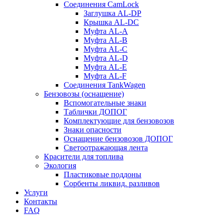
Соединения CamLock
Заглушка AL-DP
Крышка AL-DC
Муфта AL-A
Муфта AL-B
Муфта AL-C
Муфта AL-D
Муфта AL-E
Муфта AL-F
Соединения TankWagen
Бензовозы (оснащение)
Вспомогательные знаки
Таблички ДОПОГ
Комплектующие для бензовозов
Знаки опасности
Оснащение бензовозов ДОПОГ
Светоотражающая лента
Красители для топлива
Экология
Пластиковые поддоны
Сорбенты ликвид. разливов
Услуги
Контакты
FAQ