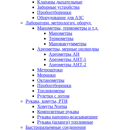
Клапаны дыхательные
Заборные устройства
Пробоотборники
Оборудование для АЗС
Лабораторн. метрологич. оборуд.
Манометры, термометры и т.д.
Манометры
Термометры
Мановакуумметры
Ареометры, мерные цилиндры
Ареометры АН
Ареометры АНТ-1
Ареометры АНТ-2
Метроштоки
Мерники
Октанометры
Пробоотборники
Топливомеры
Рулетки с лотом
Рукава, хомуты, РТИ
Хомуты Norma
Композитные рукава
Рукава напорно-всасывающие
Рукава (шланги) топливные
Быстроразъемные соединения