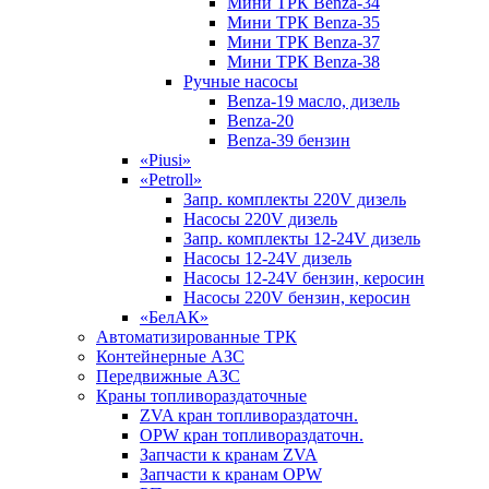
Мини ТРК Benza-34
Мини ТРК Benza-35
Мини ТРК Benza-37
Мини ТРК Benza-38
Ручные насосы
Benza-19 масло, дизель
Benza-20
Benza-39 бензин
«Piusi»
«Petroll»
Запр. комплекты 220V дизель
Насосы 220V дизель
Запр. комплекты 12-24V дизель
Насосы 12-24V дизель
Насосы 12-24V бензин, керосин
Насосы 220V бензин, керосин
«БелАК»
Автоматизированные ТРК
Контейнерные АЗС
Передвижные АЗС
Краны топливораздаточные
ZVA кран топливораздаточн.
OPW кран топливораздаточн.
Запчасти к кранам ZVA
Запчасти к кранам OPW