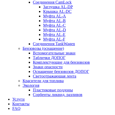
Соединения CamLock
Заглушка AL-DP
Крышка AL-DC
Муфта AL-A
Муфта AL-B
Муфта AL-C
Муфта AL-D
Муфта AL-E
Муфта AL-F
Соединения TankWagen
Бензовозы (оснащение)
Вспомогательные знаки
Таблички ДОПОГ
Комплектующие для бензовозов
Знаки опасности
Оснащение бензовозов ДОПОГ
Светоотражающая лента
Красители для топлива
Экология
Пластиковые поддоны
Сорбенты ликвид. разливов
Услуги
Контакты
FAQ