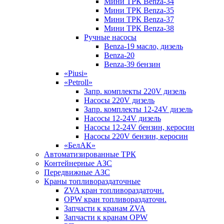
Мини ТРК Benza-34
Мини ТРК Benza-35
Мини ТРК Benza-37
Мини ТРК Benza-38
Ручные насосы
Benza-19 масло, дизель
Benza-20
Benza-39 бензин
«Piusi»
«Petroll»
Запр. комплекты 220V дизель
Насосы 220V дизель
Запр. комплекты 12-24V дизель
Насосы 12-24V дизель
Насосы 12-24V бензин, керосин
Насосы 220V бензин, керосин
«БелАК»
Автоматизированные ТРК
Контейнерные АЗС
Передвижные АЗС
Краны топливораздаточные
ZVA кран топливораздаточн.
OPW кран топливораздаточн.
Запчасти к кранам ZVA
Запчасти к кранам OPW