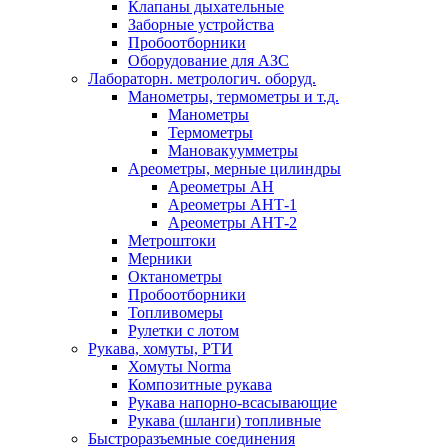
Клапаны дыхательные
Заборные устройства
Пробоотборники
Оборудование для АЗС
Лабораторн. метрологич. оборуд.
Манометры, термометры и т.д.
Манометры
Термометры
Мановакуумметры
Ареометры, мерные цилиндры
Ареометры АН
Ареометры АНТ-1
Ареометры АНТ-2
Метроштоки
Мерники
Октанометры
Пробоотборники
Топливомеры
Рулетки с лотом
Рукава, хомуты, РТИ
Хомуты Norma
Композитные рукава
Рукава напорно-всасывающие
Рукава (шланги) топливные
Быстроразъемные соединения