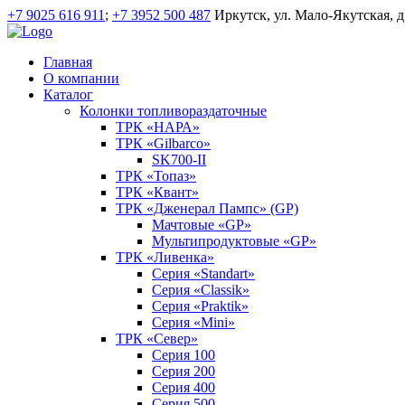
+7 9025 616 911
;
+7 3952 500 487
Иркутск, ул. Мало-Якутская, д
Главная
О компании
Каталог
Колонки топливораздаточные
ТРК «НАРА»
ТРК «Gilbarco»
SK700-II
ТРК «Топаз»
ТРК «Квант»
ТРК «Дженерал Пампс» (GP)
Мачтовые «GP»
Мультипродуктовые «GP»
ТРК «Ливенка»
Серия «Standart»
Серия «Classik»
Серия «Praktik»
Серия «Mini»
ТРК «Север»
Серия 100
Серия 200
Серия 400
Серия 500