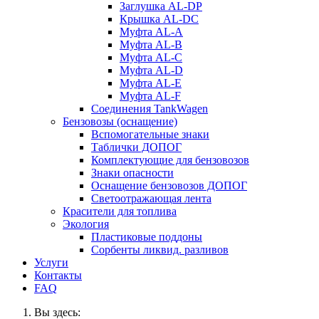
Заглушка AL-DP
Крышка AL-DC
Муфта AL-A
Муфта AL-B
Муфта AL-C
Муфта AL-D
Муфта AL-E
Муфта AL-F
Соединения TankWagen
Бензовозы (оснащение)
Вспомогательные знаки
Таблички ДОПОГ
Комплектующие для бензовозов
Знаки опасности
Оснащение бензовозов ДОПОГ
Светоотражающая лента
Красители для топлива
Экология
Пластиковые поддоны
Сорбенты ликвид. разливов
Услуги
Контакты
FAQ
Вы здесь: