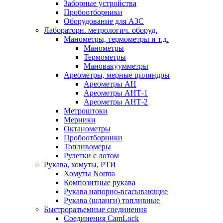
Заборные устройства
Пробоотборники
Оборудование для АЗС
Лабораторн. метрологич. оборуд.
Манометры, термометры и т.д.
Манометры
Термометры
Мановакуумметры
Ареометры, мерные цилиндры
Ареометры АН
Ареометры АНТ-1
Ареометры АНТ-2
Метроштоки
Мерники
Октанометры
Пробоотборники
Топливомеры
Рулетки с лотом
Рукава, хомуты, РТИ
Хомуты Norma
Композитные рукава
Рукава напорно-всасывающие
Рукава (шланги) топливные
Быстроразъемные соединения
Соединения CamLock