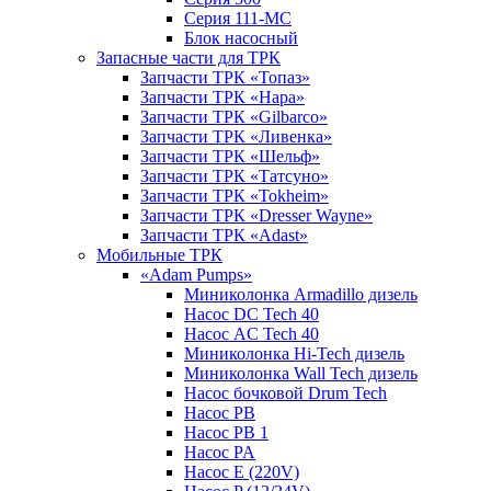
Серия 111-МС
Блок насосный
Запасные части для ТРК
Запчасти ТРК «Топаз»
Запчасти ТРК «Нара»
Запчасти ТРК «Gilbarco»
Запчасти ТРК «Ливенка»
Запчасти ТРК «Шельф»
Запчасти ТРК «Татсуно»
Запчасти ТРК «Tokheim»
Запчасти ТРК «Dresser Wayne»
Запчасти ТРК «Adast»
Мобильные ТРК
«Adam Pumps»
Миниколонка Armadillo дизель
Насос DC Tech 40
Насос AC Tech 40
Миниколонка Hi-Tech дизель
Миниколонка Wall Tech дизель
Насос бочковой Drum Tech
Насос PB
Насос PB 1
Насос PA
Насос E (220V)