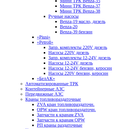
Мини ТРК Benza-35
Мини ТРК Benza-37
Мини ТРК Benza-38
Ручные насосы
Benza-19 масло, дизель
Benza-20
Benza-39 бензин
«Piusi»
«Petroll»
Запр. комплекты 220V дизель
Насосы 220V дизель
Запр. комплекты 12-24V дизель
Насосы 12-24V дизель
Насосы 12-24V бензин, керосин
Насосы 220V бензин, керосин
«БелАК»
Автоматизированные ТРК
Контейнерные АЗС
Передвижные АЗС
Краны топливораздаточные
ZVA кран топливораздаточн.
OPW кран топливораздаточн.
Запчасти к кранам ZVA
Запчасти к кранам OPW
РП краны раздаточные