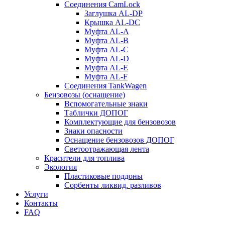
Соединения CamLock
Заглушка AL-DP
Крышка AL-DC
Муфта AL-A
Муфта AL-B
Муфта AL-C
Муфта AL-D
Муфта AL-E
Муфта AL-F
Соединения TankWagen
Бензовозы (оснащение)
Вспомогательные знаки
Таблички ДОПОГ
Комплектующие для бензовозов
Знаки опасности
Оснащение бензовозов ДОПОГ
Светоотражающая лента
Красители для топлива
Экология
Пластиковые поддоны
Сорбенты ликвид. разливов
Услуги
Контакты
FAQ