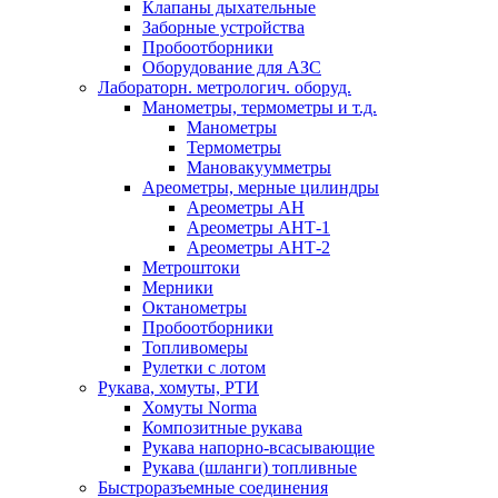
Клапаны дыхательные
Заборные устройства
Пробоотборники
Оборудование для АЗС
Лабораторн. метрологич. оборуд.
Манометры, термометры и т.д.
Манометры
Термометры
Мановакуумметры
Ареометры, мерные цилиндры
Ареометры АН
Ареометры АНТ-1
Ареометры АНТ-2
Метроштоки
Мерники
Октанометры
Пробоотборники
Топливомеры
Рулетки с лотом
Рукава, хомуты, РТИ
Хомуты Norma
Композитные рукава
Рукава напорно-всасывающие
Рукава (шланги) топливные
Быстроразъемные соединения