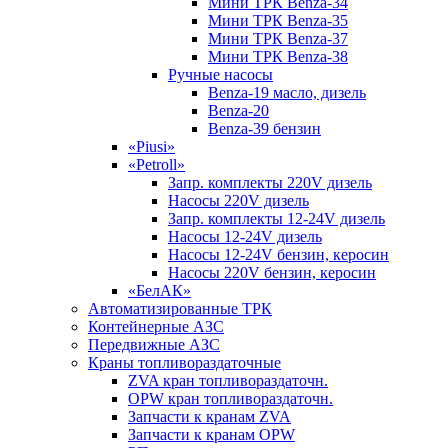
Мини ТРК Benza-34
Мини ТРК Benza-35
Мини ТРК Benza-37
Мини ТРК Benza-38
Ручные насосы
Benza-19 масло, дизель
Benza-20
Benza-39 бензин
«Piusi»
«Petroll»
Запр. комплекты 220V дизель
Насосы 220V дизель
Запр. комплекты 12-24V дизель
Насосы 12-24V дизель
Насосы 12-24V бензин, керосин
Насосы 220V бензин, керосин
«БелАК»
Автоматизированные ТРК
Контейнерные АЗС
Передвижные АЗС
Краны топливораздаточные
ZVA кран топливораздаточн.
OPW кран топливораздаточн.
Запчасти к кранам ZVA
Запчасти к кранам OPW