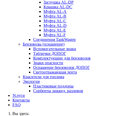
Заглушка AL-DP
Крышка AL-DC
Муфта AL-A
Муфта AL-B
Муфта AL-C
Муфта AL-D
Муфта AL-E
Муфта AL-F
Соединения TankWagen
Бензовозы (оснащение)
Вспомогательные знаки
Таблички ДОПОГ
Комплектующие для бензовозов
Знаки опасности
Оснащение бензовозов ДОПОГ
Светоотражающая лента
Красители для топлива
Экология
Пластиковые поддоны
Сорбенты ликвид. разливов
Услуги
Контакты
FAQ
Вы здесь: