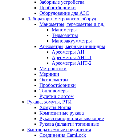
Заборные устройства
Пробоотборники
Оборудование для АЗС
Лабораторн. метрологич. оборуд.
Манометры, термометры и т.д.
Манометры
Термометры
Мановакуумметры
Ареометры, мерные цилиндры
Ареометры АН
Ареометры АНТ-1
Ареометры АНТ-2
Метроштоки
Мерники
Октанометры
Пробоотборники
Топливомеры
Рулетки с лотом
Рукава, хомуты, РТИ
Хомуты Norma
Композитные рукава
Рукава напорно-всасывающие
Рукава (шланги) топливные
Быстроразъемные соединения
Соединения CamLock