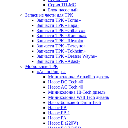
Серия 111-МС
Блок насосный
Запасные части для ТРК
Запчасти ТРК «Топаз»
Запчасти ТРК «Нара»
Запчасти ТРК «Gilbarco»
Запчасти ТРК «Ливенка»
Запчасти ТРК «Шельф»
Запчасти ТРК «Татсуно»
Запчасти ТРК «Tokheim»
Запчасти ТРК «Dresser Wayne»
Запчасти ТРК «Adast»
Мобильные ТРК
«Adam Pumps»
Миниколонка Armadillo дизель
Насос DC Tech 40
Насос AC Tech 40
Миниколонка Hi-Tech дизель
Миниколонка Wall Tech дизель
Насос бочковой Drum Tech
Насос PB
Насос PB 1
Насос PA
Насос E (220V)