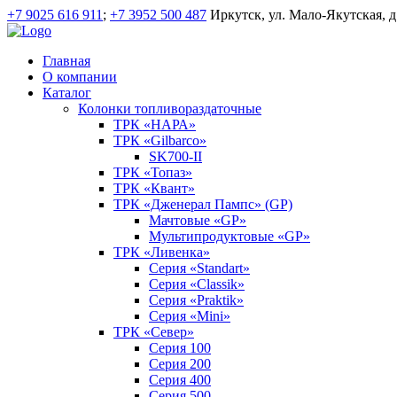
+7 9025 616 911
;
+7 3952 500 487
Иркутск, ул. Мало-Якутская, д
Главная
О компании
Каталог
Колонки топливораздаточные
ТРК «НАРА»
ТРК «Gilbarco»
SK700-II
ТРК «Топаз»
ТРК «Квант»
ТРК «Дженерал Пампс» (GP)
Мачтовые «GP»
Мультипродуктовые «GP»
ТРК «Ливенка»
Серия «Standart»
Серия «Classik»
Серия «Praktik»
Серия «Mini»
ТРК «Север»
Серия 100
Серия 200
Серия 400
Серия 500