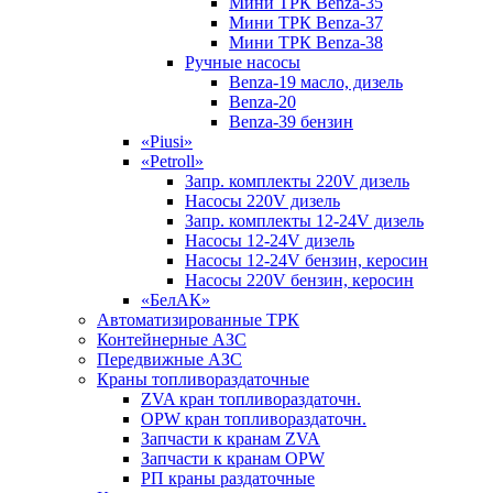
Мини ТРК Benza-35
Мини ТРК Benza-37
Мини ТРК Benza-38
Ручные насосы
Benza-19 масло, дизель
Benza-20
Benza-39 бензин
«Piusi»
«Petroll»
Запр. комплекты 220V дизель
Насосы 220V дизель
Запр. комплекты 12-24V дизель
Насосы 12-24V дизель
Насосы 12-24V бензин, керосин
Насосы 220V бензин, керосин
«БелАК»
Автоматизированные ТРК
Контейнерные АЗС
Передвижные АЗС
Краны топливораздаточные
ZVA кран топливораздаточн.
OPW кран топливораздаточн.
Запчасти к кранам ZVA
Запчасти к кранам OPW
РП краны раздаточные