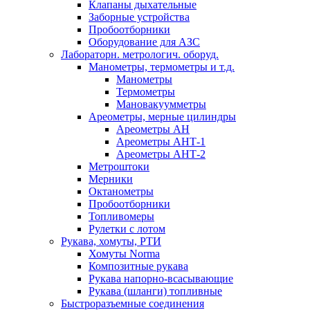
Клапаны дыхательные
Заборные устройства
Пробоотборники
Оборудование для АЗС
Лабораторн. метрологич. оборуд.
Манометры, термометры и т.д.
Манометры
Термометры
Мановакуумметры
Ареометры, мерные цилиндры
Ареометры АН
Ареометры АНТ-1
Ареометры АНТ-2
Метроштоки
Мерники
Октанометры
Пробоотборники
Топливомеры
Рулетки с лотом
Рукава, хомуты, РТИ
Хомуты Norma
Композитные рукава
Рукава напорно-всасывающие
Рукава (шланги) топливные
Быстроразъемные соединения