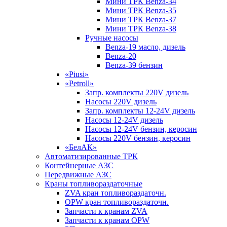
Мини ТРК Benza-34
Мини ТРК Benza-35
Мини ТРК Benza-37
Мини ТРК Benza-38
Ручные насосы
Benza-19 масло, дизель
Benza-20
Benza-39 бензин
«Piusi»
«Petroll»
Запр. комплекты 220V дизель
Насосы 220V дизель
Запр. комплекты 12-24V дизель
Насосы 12-24V дизель
Насосы 12-24V бензин, керосин
Насосы 220V бензин, керосин
«БелАК»
Автоматизированные ТРК
Контейнерные АЗС
Передвижные АЗС
Краны топливораздаточные
ZVA кран топливораздаточн.
OPW кран топливораздаточн.
Запчасти к кранам ZVA
Запчасти к кранам OPW