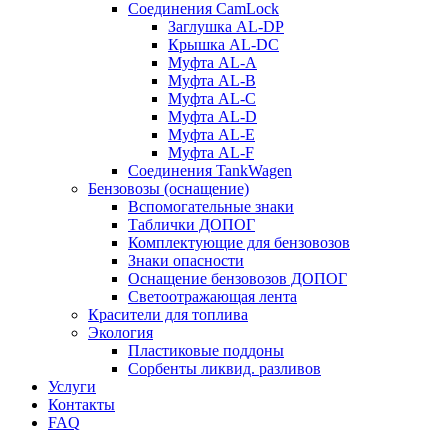
Соединения CamLock
Заглушка AL-DP
Крышка AL-DC
Муфта AL-A
Муфта AL-B
Муфта AL-C
Муфта AL-D
Муфта AL-E
Муфта AL-F
Соединения TankWagen
Бензовозы (оснащение)
Вспомогательные знаки
Таблички ДОПОГ
Комплектующие для бензовозов
Знаки опасности
Оснащение бензовозов ДОПОГ
Светоотражающая лента
Красители для топлива
Экология
Пластиковые поддоны
Сорбенты ликвид. разливов
Услуги
Контакты
FAQ