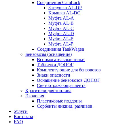
Соединения CamLock
Заглушка AL-DP
Крышка AL-DC
Муфта AL-A
Муфта AL-B
Муфта AL-C
Муфта AL-D
Муфта AL-E
Муфта AL-F
Соединения TankWagen
Бензовозы (оснащение)
Вспомогательные знаки
Таблички ДОПОГ
Комплектующие для бензовозов
Знаки опасности
Оснащение бензовозов ДОПОГ
Светоотражающая лента
Красители для топлива
Экология
Пластиковые поддоны
Сорбенты ликвид. разливов
Услуги
Контакты
FAQ