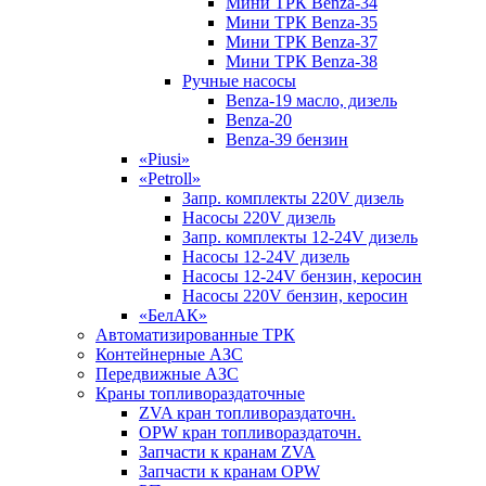
Мини ТРК Benza-34
Мини ТРК Benza-35
Мини ТРК Benza-37
Мини ТРК Benza-38
Ручные насосы
Benza-19 масло, дизель
Benza-20
Benza-39 бензин
«Piusi»
«Petroll»
Запр. комплекты 220V дизель
Насосы 220V дизель
Запр. комплекты 12-24V дизель
Насосы 12-24V дизель
Насосы 12-24V бензин, керосин
Насосы 220V бензин, керосин
«БелАК»
Автоматизированные ТРК
Контейнерные АЗС
Передвижные АЗС
Краны топливораздаточные
ZVA кран топливораздаточн.
OPW кран топливораздаточн.
Запчасти к кранам ZVA
Запчасти к кранам OPW