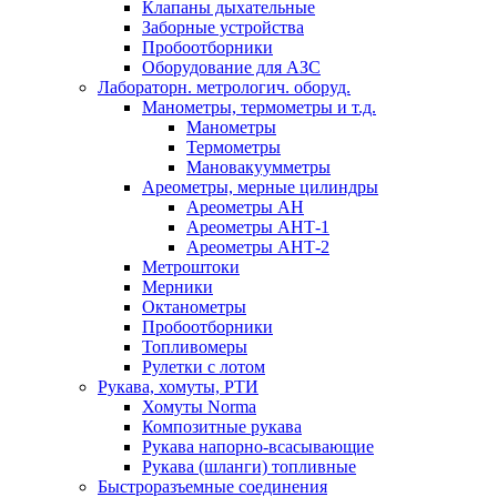
Клапаны дыхательные
Заборные устройства
Пробоотборники
Оборудование для АЗС
Лабораторн. метрологич. оборуд.
Манометры, термометры и т.д.
Манометры
Термометры
Мановакуумметры
Ареометры, мерные цилиндры
Ареометры АН
Ареометры АНТ-1
Ареометры АНТ-2
Метроштоки
Мерники
Октанометры
Пробоотборники
Топливомеры
Рулетки с лотом
Рукава, хомуты, РТИ
Хомуты Norma
Композитные рукава
Рукава напорно-всасывающие
Рукава (шланги) топливные
Быстроразъемные соединения