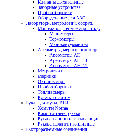
Клапаны дыхательные
Заборные устройства
Пробоотборники
Оборудование для АЗС
Лабораторн. метрологич. оборуд.
Манометры, термометры и т.д.
Манометры
Термометры
Мановакуумметры
Ареометры, мерные цилиндры
Ареометры АН
Ареометры АНТ-1
Ареометры АНТ-2
Метроштоки
Мерники
Октанометры
Пробоотборники
Топливомеры
Рулетки с лотом
Рукава, хомуты, РТИ
Хомуты Norma
Композитные рукава
Рукава напорно-всасывающие
Рукава (шланги) топливные
Быстроразъемные соединения