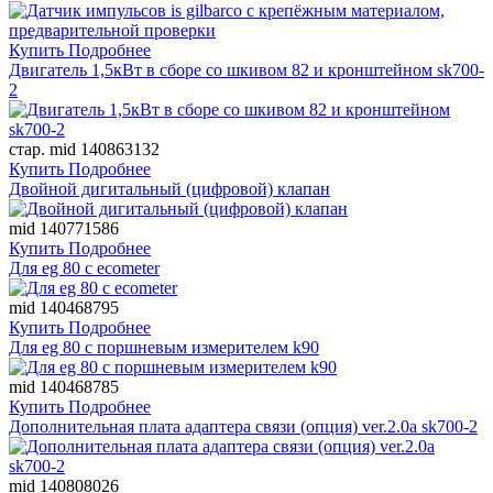
Купить
Подробнее
Двигатель 1,5кВт в сборе со шкивом 82 и кронштейном sk700-
2
стар. mid 140863132
Купить
Подробнее
Двойной дигитальный (цифровой) клапан
mid 140771586
Купить
Подробнее
Для eg 80 с ecometer
mid 140468795
Купить
Подробнее
Для eg 80 с поршневым измерителем k90
mid 140468785
Купить
Подробнее
Дополнительная плата адаптера связи (опция) ver.2.0a sk700-2
mid 140808026