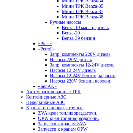
Мини ТРК Benza-34
Мини ТРК Benza-35
Мини ТРК Benza-37
Мини ТРК Benza-38
Ручные насосы
Benza-19 масло, дизель
Benza-20
Benza-39 бензин
«Piusi»
«Petroll»
Запр. комплекты 220V дизель
Насосы 220V дизель
Запр. комплекты 12-24V дизель
Насосы 12-24V дизель
Насосы 12-24V бензин, керосин
Насосы 220V бензин, керосин
«БелАК»
Автоматизированные ТРК
Контейнерные АЗС
Передвижные АЗС
Краны топливораздаточные
ZVA кран топливораздаточн.
OPW кран топливораздаточн.
Запчасти к кранам ZVA
Запчасти к кранам OPW