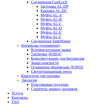
Соединения CamLock
Заглушка AL-DP
Крышка AL-DC
Муфта AL-A
Муфта AL-B
Муфта AL-C
Муфта AL-D
Муфта AL-E
Муфта AL-F
Соединения TankWagen
Бензовозы (оснащение)
Вспомогательные знаки
Таблички ДОПОГ
Комплектующие для бензовозов
Знаки опасности
Оснащение бензовозов ДОПОГ
Светоотражающая лента
Красители для топлива
Экология
Пластиковые поддоны
Сорбенты ликвид. разливов
Услуги
Контакты
FAQ