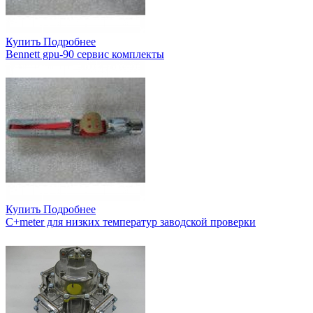
Купить
Подробнее
Bennett gpu-90 сервис комплекты
Купить
Подробнее
C+meter для низких температур заводской проверки