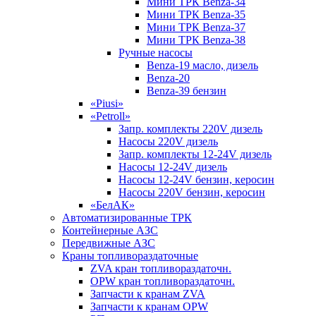
Мини ТРК Benza-34
Мини ТРК Benza-35
Мини ТРК Benza-37
Мини ТРК Benza-38
Ручные насосы
Benza-19 масло, дизель
Benza-20
Benza-39 бензин
«Piusi»
«Petroll»
Запр. комплекты 220V дизель
Насосы 220V дизель
Запр. комплекты 12-24V дизель
Насосы 12-24V дизель
Насосы 12-24V бензин, керосин
Насосы 220V бензин, керосин
«БелАК»
Автоматизированные ТРК
Контейнерные АЗС
Передвижные АЗС
Краны топливораздаточные
ZVA кран топливораздаточн.
OPW кран топливораздаточн.
Запчасти к кранам ZVA
Запчасти к кранам OPW