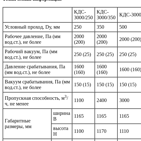
КДC-
КДC-
КДС-3000
3000/250
3000/350
Условный проход, Dу, мм
250
350
500
Рабочее давление, Па (мм
2000
2000
2000 (200
вод.ст.), не более
(200)
(200)
Рабочий вакуум, Па (мм
250 (25)
250 (25)
250 (25)
вод.ст.), не более
Давление срабатывания, Па
1600
1600
1600 (160
(мм вод.ст.), не более
(160)
(160)
Вакуум срабатывания, Па (мм
150 (15)
150 (15)
150 (15)
вод.ст.), не более
3
Пропускная способность, м
/
1100
2400
3000
ч, не менее
ширина
1165
1165
1165
B
Габаритные
размеры, мм
высота
1100
1170
1110
H