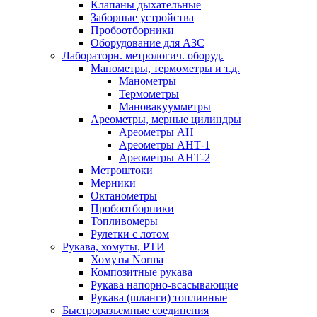
Клапаны дыхательные
Заборные устройства
Пробоотборники
Оборудование для АЗС
Лабораторн. метрологич. оборуд.
Манометры, термометры и т.д.
Манометры
Термометры
Мановакуумметры
Ареометры, мерные цилиндры
Ареометры АН
Ареометры АНТ-1
Ареометры АНТ-2
Метроштоки
Мерники
Октанометры
Пробоотборники
Топливомеры
Рулетки с лотом
Рукава, хомуты, РТИ
Хомуты Norma
Композитные рукава
Рукава напорно-всасывающие
Рукава (шланги) топливные
Быстроразъемные соединения