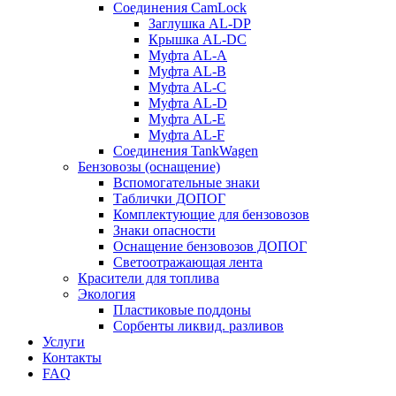
Соединения CamLock
Заглушка AL-DP
Крышка AL-DC
Муфта AL-A
Муфта AL-B
Муфта AL-C
Муфта AL-D
Муфта AL-E
Муфта AL-F
Соединения TankWagen
Бензовозы (оснащение)
Вспомогательные знаки
Таблички ДОПОГ
Комплектующие для бензовозов
Знаки опасности
Оснащение бензовозов ДОПОГ
Светоотражающая лента
Красители для топлива
Экология
Пластиковые поддоны
Сорбенты ликвид. разливов
Услуги
Контакты
FAQ