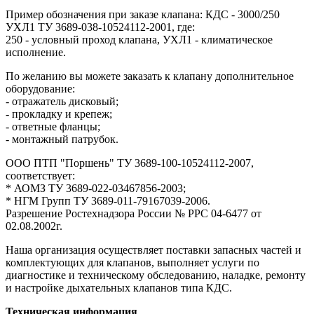
Пример обозначения при заказе клапана: КДС - 3000/250
УХЛ1 ТУ 3689-038-10524112-2001, где:
250 - условный проход клапана, УХЛ1 - климатическое
исполнение.
По желанию вы можете заказать к клапану дополнительное
оборудование:
- отражатель дисковый;
- прокладку и крепеж;
- ответные фланцы;
- монтажный патрубок.
ООО ПТП "Поршень" ТУ 3689-100-10524112-2007,
соответствует:
* АОМЗ ТУ 3689-022-03467856-2003;
* НГМ Групп ТУ 3689-011-79167039-2006.
Разрешение Ростехнадзора России № РРС 04-6477 от
02.08.2002г.
Наша организация осуществляет поставки запасных частей и
комплектующих для клапанов, выполняет услуги по
диагностике и техническому обследованию, наладке, ремонту
и настройке дыхательных клапанов типа КДС.
Техническая информация