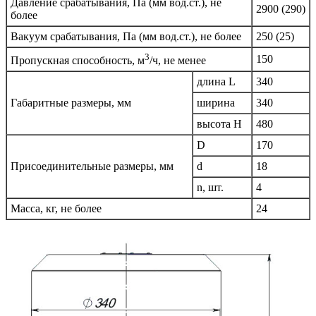
Давление срабатывания, Па (мм вод.ст.), не
2900 (290)
более
Вакуум срабатывания, Па (мм вод.ст.), не более
250 (25)
3
150
Пропускная способность, м
/ч, не менее
длина L
340
Габаритные размеры, мм
ширина
340
высота H
480
D
170
Присоединительные размеры, мм
d
18
n, шт.
4
Масса, кг, не более
24