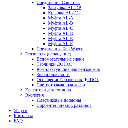
Соединения CamLock
Заглушка AL-DP
Крышка AL-DC
Муфта AL-A
Муфта AL-B
Муфта AL-C
Муфта AL-D
Муфта AL-E
Муфта AL-F
Соединения TankWagen
Бензовозы (оснащение)
Вспомогательные знаки
Таблички ДОПОГ
Комплектующие для бензовозов
Знаки опасности
Оснащение бензовозов ДОПОГ
Светоотражающая лента
Красители для топлива
Экология
Пластиковые поддоны
Сорбенты ликвид. разливов
Услуги
Контакты
FAQ