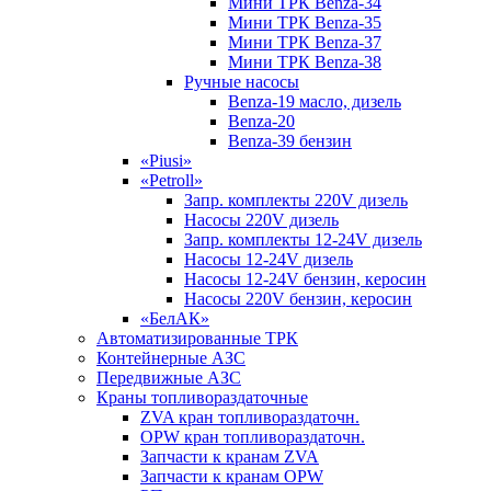
Мини ТРК Benza-34
Мини ТРК Benza-35
Мини ТРК Benza-37
Мини ТРК Benza-38
Ручные насосы
Benza-19 масло, дизель
Benza-20
Benza-39 бензин
«Piusi»
«Petroll»
Запр. комплекты 220V дизель
Насосы 220V дизель
Запр. комплекты 12-24V дизель
Насосы 12-24V дизель
Насосы 12-24V бензин, керосин
Насосы 220V бензин, керосин
«БелАК»
Автоматизированные ТРК
Контейнерные АЗС
Передвижные АЗС
Краны топливораздаточные
ZVA кран топливораздаточн.
OPW кран топливораздаточн.
Запчасти к кранам ZVA
Запчасти к кранам OPW