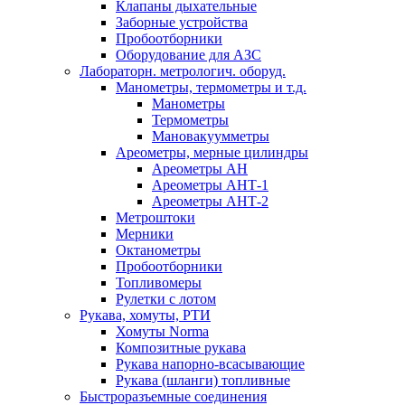
Клапаны дыхательные
Заборные устройства
Пробоотборники
Оборудование для АЗС
Лабораторн. метрологич. оборуд.
Манометры, термометры и т.д.
Манометры
Термометры
Мановакуумметры
Ареометры, мерные цилиндры
Ареометры АН
Ареометры АНТ-1
Ареометры АНТ-2
Метроштоки
Мерники
Октанометры
Пробоотборники
Топливомеры
Рулетки с лотом
Рукава, хомуты, РТИ
Хомуты Norma
Композитные рукава
Рукава напорно-всасывающие
Рукава (шланги) топливные
Быстроразъемные соединения