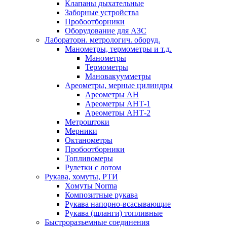
Клапаны дыхательные
Заборные устройства
Пробоотборники
Оборудование для АЗС
Лабораторн. метрологич. оборуд.
Манометры, термометры и т.д.
Манометры
Термометры
Мановакуумметры
Ареометры, мерные цилиндры
Ареометры АН
Ареометры АНТ-1
Ареометры АНТ-2
Метроштоки
Мерники
Октанометры
Пробоотборники
Топливомеры
Рулетки с лотом
Рукава, хомуты, РТИ
Хомуты Norma
Композитные рукава
Рукава напорно-всасывающие
Рукава (шланги) топливные
Быстроразъемные соединения