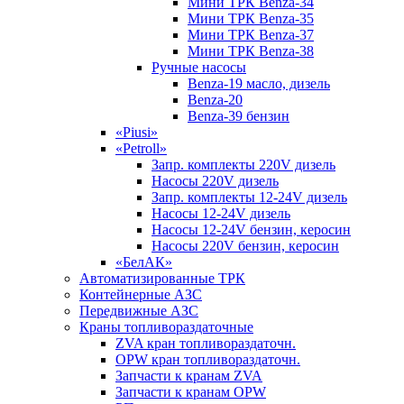
Мини ТРК Benza-34
Мини ТРК Benza-35
Мини ТРК Benza-37
Мини ТРК Benza-38
Ручные насосы
Benza-19 масло, дизель
Benza-20
Benza-39 бензин
«Piusi»
«Petroll»
Запр. комплекты 220V дизель
Насосы 220V дизель
Запр. комплекты 12-24V дизель
Насосы 12-24V дизель
Насосы 12-24V бензин, керосин
Насосы 220V бензин, керосин
«БелАК»
Автоматизированные ТРК
Контейнерные АЗС
Передвижные АЗС
Краны топливораздаточные
ZVA кран топливораздаточн.
OPW кран топливораздаточн.
Запчасти к кранам ZVA
Запчасти к кранам OPW