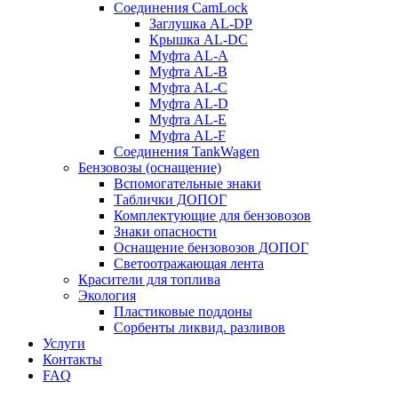
Соединения CamLock
Заглушка AL-DP
Крышка AL-DC
Муфта AL-A
Муфта AL-B
Муфта AL-C
Муфта AL-D
Муфта AL-E
Муфта AL-F
Соединения TankWagen
Бензовозы (оснащение)
Вспомогательные знаки
Таблички ДОПОГ
Комплектующие для бензовозов
Знаки опасности
Оснащение бензовозов ДОПОГ
Светоотражающая лента
Красители для топлива
Экология
Пластиковые поддоны
Сорбенты ликвид. разливов
Услуги
Контакты
FAQ