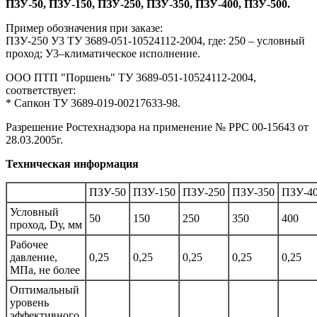
ПЗУ-50, ПЗУ-150, ПЗУ-250, ПЗУ-350, ПЗУ-400, ПЗУ-500.
Пример обозначения при заказе:
ПЗУ-250 У3 ТУ 3689-051-10524112-2004, где: 250 – условный
проход; У3–климатическое исполнение.
ООО ПТП "Поршень" ТУ 3689-051-10524112-2004,
соответствует:
* Сапкон ТУ 3689-019-00217633-98.
Разрешение Ростехнадзора на применение № РРС 00-15643 от
28.03.2005г.
Техническая информация
ПЗУ-50
ПЗУ-150
ПЗУ-250
ПЗУ-350
ПЗУ-4
Условный
50
150
250
350
400
проход, Dу, мм
Рабочее
давление,
0,25
0,25
0,25
0,25
0,25
МПа, не более
Оптимальный
уровень
эффективного