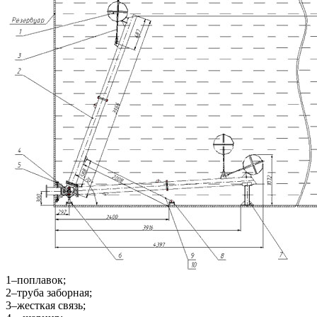
1–поплавок;
2–труба заборная;
3–жесткая связь;