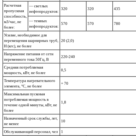
Расчетная
— светлых
320
320
435
пропускная
нефтепродуктов:
способность,
— темных
м3/час, не
570
570
780
нефтепродуктов:
более:
Усилие, необходимое для
перемещения шарнирных труб,
20 (2,0)
Н (кгс), не более
Напряжение питания от сети
220-240
переменного тока 50Гц, В
Средняя потребляемая
0,5
мощность, кВт, не более
Температура нагревательного
+ 70
элемента, °С, не более
Максимальная пусковая
потребляемая мощность в
1,8
течение одной минуты, кВт, не
более
Назначенный срок службы, лет,
10
не менее
Обслуживающий персонал, чел
1