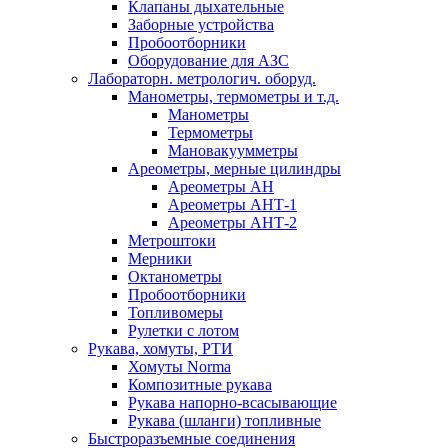
Клапаны дыхательные
Заборные устройства
Пробоотборники
Оборудование для АЗС
Лабораторн. метрологич. оборуд.
Манометры, термометры и т.д.
Манометры
Термометры
Мановакуумметры
Ареометры, мерные цилиндры
Ареометры АН
Ареометры АНТ-1
Ареометры АНТ-2
Метроштоки
Мерники
Октанометры
Пробоотборники
Топливомеры
Рулетки с лотом
Рукава, хомуты, РТИ
Хомуты Norma
Композитные рукава
Рукава напорно-всасывающие
Рукава (шланги) топливные
Быстроразъемные соединения