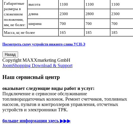
Габаритные
высота
1100
1100
1100
размеры в
длина
2300
2800
2300
сложенном
положении,
ширина
700
700
700
мм, не более:
Масса, кг, не более
165
185
185
Посмотреть схему устройств нижнего слива УСН-Э
Copyright MAXXmarketing GmbH
JoomShopping Download & Support
Наш сервисный центр
оказывает следующие виды работ и услуг:
Подключение и сервисное обслуживание
топливораздаточных колонок. Ремонт счетчиков, топливных
насосов, пультов и контроллеров управления, отсчетных
устройств и электронники ТРК.
больше информации здесь
▶▶▶