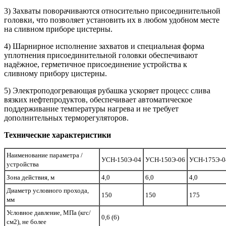
3) Захваты поворачиваются относительно присоединительной
головки, что позволяет установить их в любом удобном месте
на сливном приборе цистерны.
4) Шарнирное исполнение захватов и специальная форма
уплотнения присоединительной головки обеспечивают
надёжное, герметичное присоединение устройства к
сливному прибору цистерны.
5) Электроподогревающая рубашка ускоряет процесс слива
вязких нефтепродуктов, обеспечивает автоматическое
поддерживание температуры нагрева и не требует
дополнительных терморегуляторов.
Технические характеристики
Наименование параметра /
УСН-150Э-04
УСН-150Э-06
УСН-175Э-0
устройства
Зона действия, м
4,0
6,0
4,0
Диаметр условного прохода,
150
150
175
мм
Условное давление, МПа (кгс/
0,6 (6)
см2), не более