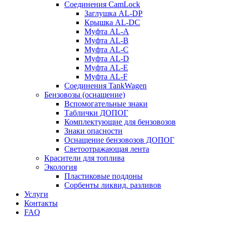
Соединения CamLock
Заглушка AL-DP
Крышка AL-DC
Муфта AL-A
Муфта AL-B
Муфта AL-C
Муфта AL-D
Муфта AL-E
Муфта AL-F
Соединения TankWagen
Бензовозы (оснащение)
Вспомогательные знаки
Таблички ДОПОГ
Комплектующие для бензовозов
Знаки опасности
Оснащение бензовозов ДОПОГ
Светоотражающая лента
Красители для топлива
Экология
Пластиковые поддоны
Сорбенты ликвид. разливов
Услуги
Контакты
FAQ