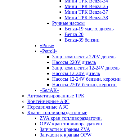
Мини ТРК Benza-34
Мини ТРК Benza-35
Мини ТРК Benza-37
Мини ТРК Benza-38
Ручные насосы
Benza-19 масло, дизель
Benza-20
Benza-39 бензин
«Piusi»
«Petroll»
Запр. комплекты 220V дизель
Насосы 220V дизель
Запр. комплекты 12-24V дизель
Насосы 12-24V дизель
Насосы 12-24V бензин, керосин
Насосы 220V бензин, керосин
«БелАК»
Автоматизированные ТРК
Контейнерные АЗС
Передвижные АЗС
Краны топливораздаточные
ZVA кран топливораздаточн.
OPW кран топливораздаточн.
Запчасти к кранам ZVA
Запчасти к кранам OPW