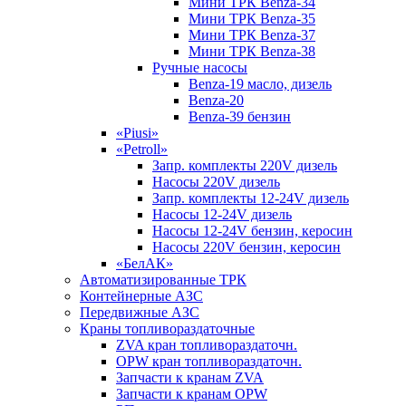
Мини ТРК Benza-34
Мини ТРК Benza-35
Мини ТРК Benza-37
Мини ТРК Benza-38
Ручные насосы
Benza-19 масло, дизель
Benza-20
Benza-39 бензин
«Piusi»
«Petroll»
Запр. комплекты 220V дизель
Насосы 220V дизель
Запр. комплекты 12-24V дизель
Насосы 12-24V дизель
Насосы 12-24V бензин, керосин
Насосы 220V бензин, керосин
«БелАК»
Автоматизированные ТРК
Контейнерные АЗС
Передвижные АЗС
Краны топливораздаточные
ZVA кран топливораздаточн.
OPW кран топливораздаточн.
Запчасти к кранам ZVA
Запчасти к кранам OPW