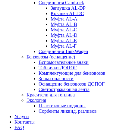
Соединения CamLock
Заглушка AL-DP
Крышка AL-DC
Муфта AL-A
Муфта AL-B
Муфта AL-C
Муфта AL-D
Муфта AL-E
Муфта AL-F
Соединения TankWagen
Бензовозы (оснащение)
Вспомогательные знаки
Таблички ДОПОГ
Комплектующие для бензовозов
Знаки опасности
Оснащение бензовозов ДОПОГ
Светоотражающая лента
Красители для топлива
Экология
Пластиковые поддоны
Сорбенты ликвид. разливов
Услуги
Контакты
FAQ