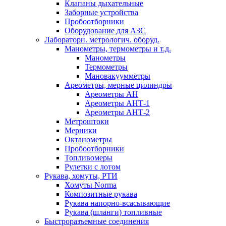
Клапаны дыхательные
Заборные устройства
Пробоотборники
Оборудование для АЗС
Лабораторн. метрологич. оборуд.
Манометры, термометры и т.д.
Манометры
Термометры
Мановакуумметры
Ареометры, мерные цилиндры
Ареометры АН
Ареометры АНТ-1
Ареометры АНТ-2
Метроштоки
Мерники
Октанометры
Пробоотборники
Топливомеры
Рулетки с лотом
Рукава, хомуты, РТИ
Хомуты Norma
Композитные рукава
Рукава напорно-всасывающие
Рукава (шланги) топливные
Быстроразъемные соединения