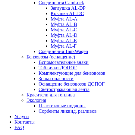
Соединения CamLock
Заглушка AL-DP
Крышка AL-DC
Муфта AL-A
Муфта AL-B
Муфта AL-C
Муфта AL-D
Муфта AL-E
Муфта AL-F
Соединения TankWagen
Бензовозы (оснащение)
Вспомогательные знаки
Таблички ДОПОГ
Комплектующие для бензовозов
Знаки опасности
Оснащение бензовозов ДОПОГ
Светоотражающая лента
Красители для топлива
Экология
Пластиковые поддоны
Сорбенты ликвид. разливов
Услуги
Контакты
FAQ