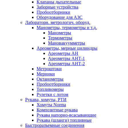
Клапаны дыхательные
Заборные устройства
Пробоотборники
Оборудование для АЗС
Лабораторн. метрологич. оборуд.
Манометры, термометры и т.д.
Манометры
Термометры
Мановакуумметры
Ареометры, мерные цилиндры
Ареометры АН
Ареометры АНТ-1
Ареометры АНТ-2
Метроштоки
Мерники
Октанометры
Пробоотборники
Топливомеры
Рулетки с лотом
Рукава, хомуты, РТИ
Хомуты Norma
Композитные рукава
Рукава напорно-всасывающие
Рукава (шланги) топливные
Быстроразъемные соединения