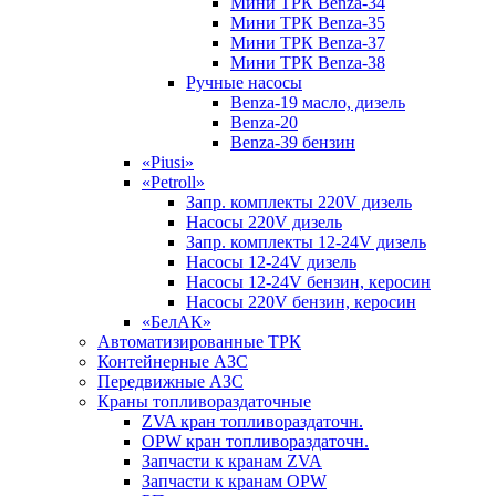
Мини ТРК Benza-34
Мини ТРК Benza-35
Мини ТРК Benza-37
Мини ТРК Benza-38
Ручные насосы
Benza-19 масло, дизель
Benza-20
Benza-39 бензин
«Piusi»
«Petroll»
Запр. комплекты 220V дизель
Насосы 220V дизель
Запр. комплекты 12-24V дизель
Насосы 12-24V дизель
Насосы 12-24V бензин, керосин
Насосы 220V бензин, керосин
«БелАК»
Автоматизированные ТРК
Контейнерные АЗС
Передвижные АЗС
Краны топливораздаточные
ZVA кран топливораздаточн.
OPW кран топливораздаточн.
Запчасти к кранам ZVA
Запчасти к кранам OPW