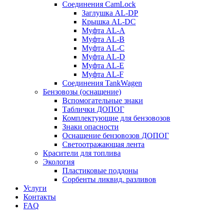
Соединения CamLock
Заглушка AL-DP
Крышка AL-DC
Муфта AL-A
Муфта AL-B
Муфта AL-C
Муфта AL-D
Муфта AL-E
Муфта AL-F
Соединения TankWagen
Бензовозы (оснащение)
Вспомогательные знаки
Таблички ДОПОГ
Комплектующие для бензовозов
Знаки опасности
Оснащение бензовозов ДОПОГ
Светоотражающая лента
Красители для топлива
Экология
Пластиковые поддоны
Сорбенты ликвид. разливов
Услуги
Контакты
FAQ