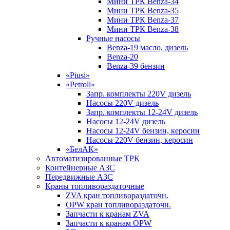
Мини ТРК Benza-34
Мини ТРК Benza-35
Мини ТРК Benza-37
Мини ТРК Benza-38
Ручные насосы
Benza-19 масло, дизель
Benza-20
Benza-39 бензин
«Piusi»
«Petroll»
Запр. комплекты 220V дизель
Насосы 220V дизель
Запр. комплекты 12-24V дизель
Насосы 12-24V дизель
Насосы 12-24V бензин, керосин
Насосы 220V бензин, керосин
«БелАК»
Автоматизированные ТРК
Контейнерные АЗС
Передвижные АЗС
Краны топливораздаточные
ZVA кран топливораздаточн.
OPW кран топливораздаточн.
Запчасти к кранам ZVA
Запчасти к кранам OPW