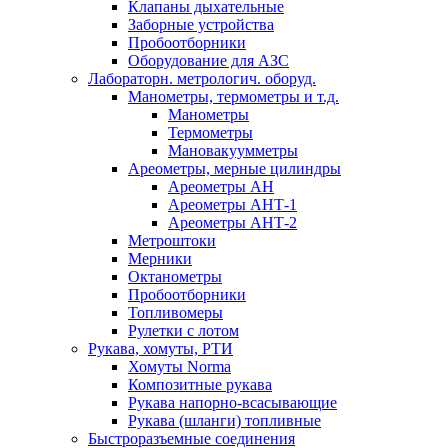
Клапаны дыхательные
Заборные устройства
Пробоотборники
Оборудование для АЗС
Лабораторн. метрологич. оборуд.
Манометры, термометры и т.д.
Манометры
Термометры
Мановакуумметры
Ареометры, мерные цилиндры
Ареометры АН
Ареометры АНТ-1
Ареометры АНТ-2
Метроштоки
Мерники
Октанометры
Пробоотборники
Топливомеры
Рулетки с лотом
Рукава, хомуты, РТИ
Хомуты Norma
Композитные рукава
Рукава напорно-всасывающие
Рукава (шланги) топливные
Быстроразъемные соединения