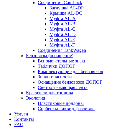
Соединения CamLock
Заглушка AL-DP
Крышка AL-DC
Муфта AL-A
Муфта AL-B
Муфта AL-C
Муфта AL-D
Муфта AL-E
Муфта AL-F
Соединения TankWagen
Бензовозы (оснащение)
Вспомогательные знаки
Таблички ДОПОГ
Комплектующие для бензовозов
Знаки опасности
Оснащение бензовозов ДОПОГ
Светоотражающая лента
Красители для топлива
Экология
Пластиковые поддоны
Сорбенты ликвид. разливов
Услуги
Контакты
FAQ