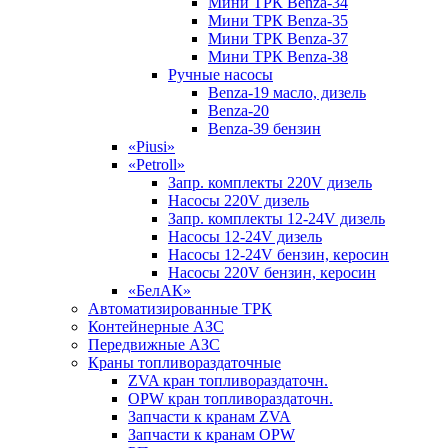
Мини ТРК Benza-34
Мини ТРК Benza-35
Мини ТРК Benza-37
Мини ТРК Benza-38
Ручные насосы
Benza-19 масло, дизель
Benza-20
Benza-39 бензин
«Piusi»
«Petroll»
Запр. комплекты 220V дизель
Насосы 220V дизель
Запр. комплекты 12-24V дизель
Насосы 12-24V дизель
Насосы 12-24V бензин, керосин
Насосы 220V бензин, керосин
«БелАК»
Автоматизированные ТРК
Контейнерные АЗС
Передвижные АЗС
Краны топливораздаточные
ZVA кран топливораздаточн.
OPW кран топливораздаточн.
Запчасти к кранам ZVA
Запчасти к кранам OPW