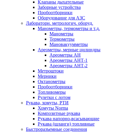
Клапаны дыхательные
Заборные устройства
Пробоотборники
Оборудование для АЗС
Лабораторн. метрологич. оборуд.
Манометры, термометры и т.д.
Манометры
Термометры
Мановакуумметры
Ареометры, мерные цилиндры
Ареометры АН
Ареометры АНТ-1
Ареометры АНТ-2
Метроштоки
Мерники
Октанометры
Пробоотборники
Топливомеры
Рулетки с лотом
Рукава, хомуты, РТИ
Хомуты Norma
Композитные рукава
Рукава напорно-всасывающие
Рукава (шланги) топливные
Быстроразъемные соединения