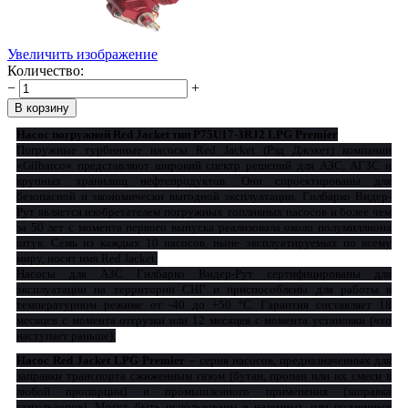
Увеличить изображение
Количество:
−
+
Насос погружной Red Jacket тип P75U17-3RJ2 LPG Premier
Погружные турбинные насосы Red Jacket (Рэд Джэкет) компании
«Gilbarco» представляют широкий спектр решений для АЗС, АГЗС и
крупных хранилищ нефтепродуктов. Они спроектированы для
безопасной и экономически выгодной эксплуатации. Гилбарко Видер-
Рут является изобретателем погружных топливных насосов и более чем
за 50 лет с момента первого выпуска реализовала около полумиллиона
штук. Семь из каждых 10 насосов, ныне эксплуатируемых по всему
миру, носят имя Red Jacket.
Насосы для АЗС Гилбарко Видер-Рут сертифицированы для
эксплуатации на территории СНГ и приспособлены для работы в
температурном режиме от -40 до +50 °С. Гарантия составляет 18
месяцев с момента отгрузки или 12 месяцев с момента установки (что
наступает раньше).
Насос Red Jacket LPG Premier
– серия насосов, предназначенных для
заправки транспорта сжиженным газом (бутан, пропан или их смеси в
любой пропорции) и промышленного применения (заправка
газгольдеров). Могут быть использованы в наземных или подземных