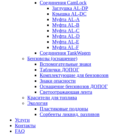
Соединения CamLock
Заглушка AL-DP
Крышка AL-DC
Муфта AL-A
Муфта AL-B
Муфта AL-C
Муфта AL-D
Муфта AL-E
Муфта AL-F
Соединения TankWagen
Бензовозы (оснащение)
Вспомогательные знаки
Таблички ДОПОГ
Комплектующие для бензовозов
Знаки опасности
Оснащение бензовозов ДОПОГ
Светоотражающая лента
Красители для топлива
Экология
Пластиковые поддоны
Сорбенты ликвид. разливов
Услуги
Контакты
FAQ