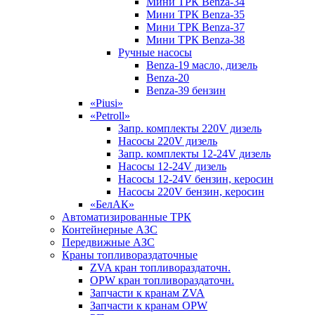
Мини ТРК Benza-34
Мини ТРК Benza-35
Мини ТРК Benza-37
Мини ТРК Benza-38
Ручные насосы
Benza-19 масло, дизель
Benza-20
Benza-39 бензин
«Piusi»
«Petroll»
Запр. комплекты 220V дизель
Насосы 220V дизель
Запр. комплекты 12-24V дизель
Насосы 12-24V дизель
Насосы 12-24V бензин, керосин
Насосы 220V бензин, керосин
«БелАК»
Автоматизированные ТРК
Контейнерные АЗС
Передвижные АЗС
Краны топливораздаточные
ZVA кран топливораздаточн.
OPW кран топливораздаточн.
Запчасти к кранам ZVA
Запчасти к кранам OPW