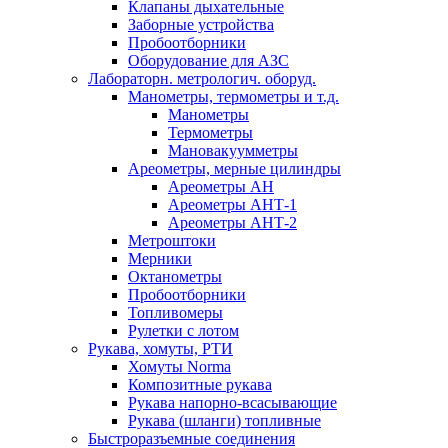
Клапаны дыхательные
Заборные устройства
Пробоотборники
Оборудование для АЗС
Лабораторн. метрологич. оборуд.
Манометры, термометры и т.д.
Манометры
Термометры
Мановакуумметры
Ареометры, мерные цилиндры
Ареометры АН
Ареометры АНТ-1
Ареометры АНТ-2
Метроштоки
Мерники
Октанометры
Пробоотборники
Топливомеры
Рулетки с лотом
Рукава, хомуты, РТИ
Хомуты Norma
Композитные рукава
Рукава напорно-всасывающие
Рукава (шланги) топливные
Быстроразъемные соединения