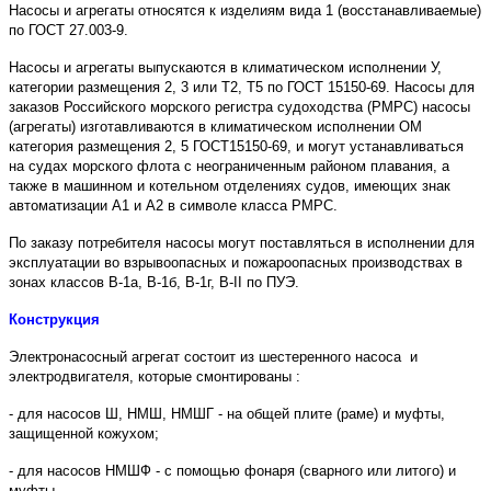
Насосы и агрегаты относятся к изделиям вида 1 (восстанавливаемые)
по ГОСТ 27.003-9.
Насосы и агрегаты выпускаются в климатическом исполнении У,
категории размещения 2, 3 или Т2, Т5 по ГОСТ 15150-69. Насосы для
заказов Российского морского регистра судоходства (РМРС) насосы
(агрегаты) изготавливаются в климатическом исполнении ОМ
категория размещения 2, 5 ГОСТ15150-69, и могут устанавливаться
на судах морского флота с неограниченным районом плавания, а
также в машинном и котельном отделениях судов, имеющих знак
автоматизации А1 и А2 в символе класса РМРС.
По заказу потребителя насосы могут поставляться в исполнении для
эксплуатации во взрывоопасных и пожароопасных производствах в
зонах классов В-1а, В-1б, В-1г, В-II по ПУЭ.
Конструкция
Электронасосный агрегат состоит из шестеренного насоса и
электродвигателя, которые смонтированы :
- для насосов Ш, НМШ, НМШГ - на общей плите (раме) и муфты,
защищенной кожухом;
- для насосов НМШФ - с помощью фонаря (сварного или литого) и
муфты.