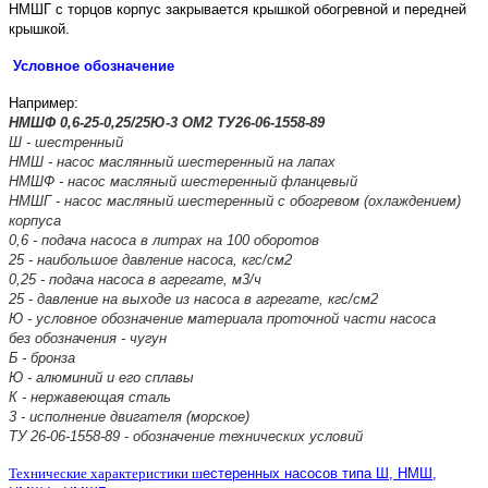
НМШГ c торцов корпус закрывается крышкой обогревной и передней
крышкой.
Условное обозначение
Например:
НМШФ 0,6-25-0,25/25Ю-3 ОМ2 ТУ26-06-1558-89
Ш - шестренный
НМШ - насос маслянный шестеренный на лапах
НМШФ - насос масляный шестеренный фланцевый
НМШГ - насос масляный шестеренный с обогревом (охлаждением)
корпуса
0,6 - подача насоса в литрах на 100 оборотов
25 - наибольшое давление насоса, кгс/см2
0,25 - подача насоса в агрегате, м3/ч
25 - давление на выходе из насоса в агрегате, кгс/см2
Ю - условное обозначение материала проточной части насоса
без обозначения - чугун
Б - бронза
Ю - алюминий и его сплавы
К - нержавеющая сталь
3 - исполнение двигателя (морское)
ТУ 26-06-1558-89 - обозначение технических условий
Технические характеристики ш
естеренных насосов типа Ш, НМШ,