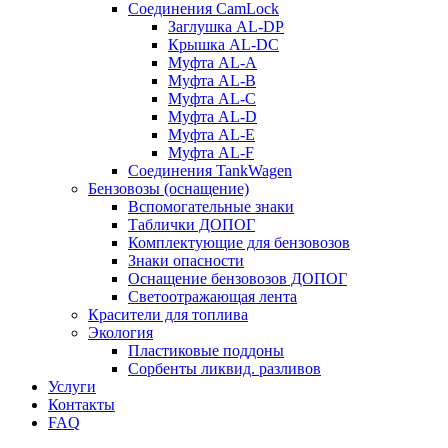
Соединения CamLock
Заглушка AL-DP
Крышка AL-DC
Муфта AL-A
Муфта AL-B
Муфта AL-C
Муфта AL-D
Муфта AL-E
Муфта AL-F
Соединения TankWagen
Бензовозы (оснащение)
Вспомогательные знаки
Таблички ДОПОГ
Комплектующие для бензовозов
Знаки опасности
Оснащение бензовозов ДОПОГ
Светоотражающая лента
Красители для топлива
Экология
Пластиковые поддоны
Сорбенты ликвид. разливов
Услуги
Контакты
FAQ