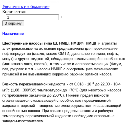
Увеличить изображение
Количество:
−
+
Назначение
Шестеренные насосы типа Ш, НМШ, НМШФ, НМШГ
и агрегаты
электронасосные на их основе предназначены для перекачивания
нефтепродуктов (масло, масло ОМТИ, дизельное топливо, нефть,
мазут) и других жидкостей, обладающих смазывающей способностью
(магнитного лака, красок), в том числе и легкозастывающих (битум,
пек, рубракс и т.п. - насосы НМШГ с обогревом )без механических
примесей и не вызывающих коррозию рабочих органов насоса.
-4
Вязкость перекачиваемой жидкости - от 0,018・10
до 22,00・10-4
2
м
/с (1,08…300°ВУ) температурой до +70°С (для некоторых насосов
по требованию заказчика до 250°С). Нижний предел вязкости
ограничивается смазывающей способностью перекачиваемой
жидкости, верхний - мощностью электродвигателя и всасывающей
способностью насоса. При заказе пределы вязкости и рабочую
температуру перекачиваемой жидкости необходимо оговорить с
заводом-изготовителем.