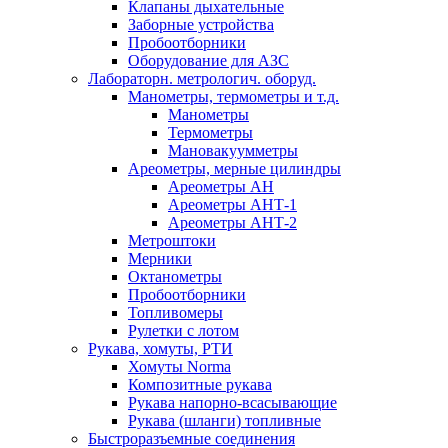
Клапаны дыхательные
Заборные устройства
Пробоотборники
Оборудование для АЗС
Лабораторн. метрологич. оборуд.
Манометры, термометры и т.д.
Манометры
Термометры
Мановакуумметры
Ареометры, мерные цилиндры
Ареометры АН
Ареометры АНТ-1
Ареометры АНТ-2
Метроштоки
Мерники
Октанометры
Пробоотборники
Топливомеры
Рулетки с лотом
Рукава, хомуты, РТИ
Хомуты Norma
Композитные рукава
Рукава напорно-всасывающие
Рукава (шланги) топливные
Быстроразъемные соединения