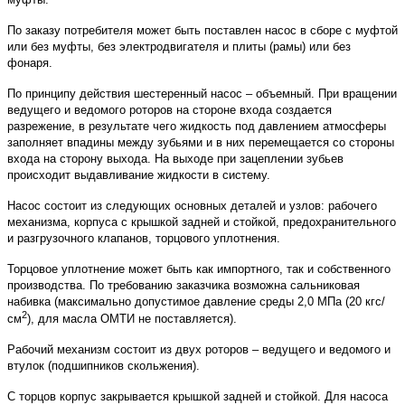
По заказу потребителя может быть поставлен насос в сборе с муфтой
или без муфты, без электродвигателя и плиты (рамы) или без
фонаря.
По принципу действия шестеренный насос – объемный. При вращении
ведущего и ведомого роторов на стороне входа создается
разрежение, в результате чего жидкость под давлением атмосферы
заполняет впадины между зубьями и в них перемещается со стороны
входа на сторону выхода. На выходе при зацеплении зубьев
происходит выдавливание жидкости в систему.
Насос состоит из следующих основных деталей и узлов: рабочего
механизма, корпуса с крышкой задней и стойкой, предохранительного
и разгрузочного клапанов, торцового уплотнения.
Торцовое уплотнение может быть как импортного, так и собственного
производства. По требованию заказчика возможна сальниковая
набивка (максимально допустимое давление среды 2,0 МПа (20 кгс/
2
см
), для масла ОМТИ не поставляется).
Рабочий механизм состоит из двух роторов – ведущего и ведомого и
втулок (подшипников скольжения).
С торцов корпус закрывается крышкой задней и стойкой. Для насоса