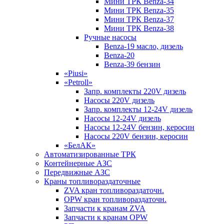
Мини ТРК Benza-34
Мини ТРК Benza-35
Мини ТРК Benza-37
Мини ТРК Benza-38
Ручные насосы
Benza-19 масло, дизель
Benza-20
Benza-39 бензин
«Piusi»
«Petroll»
Запр. комплекты 220V дизель
Насосы 220V дизель
Запр. комплекты 12-24V дизель
Насосы 12-24V дизель
Насосы 12-24V бензин, керосин
Насосы 220V бензин, керосин
«БелАК»
Автоматизированные ТРК
Контейнерные АЗС
Передвижные АЗС
Краны топливораздаточные
ZVA кран топливораздаточн.
OPW кран топливораздаточн.
Запчасти к кранам ZVA
Запчасти к кранам OPW