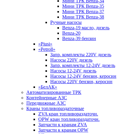
Мини ТРК Benza-34
Мини ТРК Benza-35
Мини ТРК Benza-37
Мини ТРК Benza-38
Ручные насосы
Benza-19 масло, дизель
Benza-20
Benza-39 бензин
«Piusi»
«Petroll»
Запр. комплекты 220V дизель
Насосы 220V дизель
Запр. комплекты 12-24V дизель
Насосы 12-24V дизель
Насосы 12-24V бензин, керосин
Насосы 220V бензин, керосин
«БелАК»
Автоматизированные ТРК
Контейнерные АЗС
Передвижные АЗС
Краны топливораздаточные
ZVA кран топливораздаточн.
OPW кран топливораздаточн.
Запчасти к кранам ZVA
Запчасти к кранам OPW