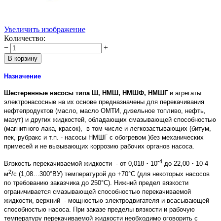
Увеличить изображение
Количество:
−
+
Назначение
Шестеренные насосы типа Ш, НМШ, НМШФ, НМШГ
и агрегаты
электронасосные на их основе предназначены для перекачивания
нефтепродуктов (масло, масло ОМТИ, дизельное топливо, нефть,
мазут) и других жидкостей, обладающих смазывающей способностью
(магнитного лака, красок), в том числе и легкозастывающих (битум,
пек, рубракс и т.п. - насосы НМШГ с обогревом )без механических
примесей и не вызывающих коррозию рабочих органов насоса.
-4
Вязкость перекачиваемой жидкости - от 0,018・10
до 22,00・10-4
2
м
/с (1,08…300°ВУ) температурой до +70°С (для некоторых насосов
по требованию заказчика до 250°С). Нижний предел вязкости
ограничивается смазывающей способностью перекачиваемой
жидкости, верхний - мощностью электродвигателя и всасывающей
способностью насоса. При заказе пределы вязкости и рабочую
температуру перекачиваемой жидкости необходимо оговорить с