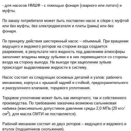
- для насосов НМШФ - с помощью фонаря (сварного или литого) и
муфты.
По заказу потребителя может быть поставлен насос в сборе с муфтой
или без муфты, без электродвигателя и плиты (рамы) или без
фонаря.
По принципу действия шестеренный насос – объемный. При вращении
ведущего и ведомого роторов на стороне входа создается
разрежение, в результате чего жидкость под давлением атмосферы
заполняет впадины между зубьями и в них перемещается со стороны
входа на сторону выхода. На выходе при зацеплении зубьев
происходит выдавливание жидкости в систему.
Насос состоит из следующих основных деталей и узлов: рабочего
механизма, корпуса с крышкой задней и стойкой, предохранительного
и разгрузочного клапанов, торцового уплотнения.
Торцовое уплотнение может быть как импортного, так и собственного
производства. По требованию заказчика возможна сальниковая
набивка (максимально допустимое давление среды 2,0 МПа (20 кгс/
2
см
), для масла ОМТИ не поставляется).
Рабочий механизм состоит из двух роторов – ведущего и ведомого и
втулок (подшипников скольжения).