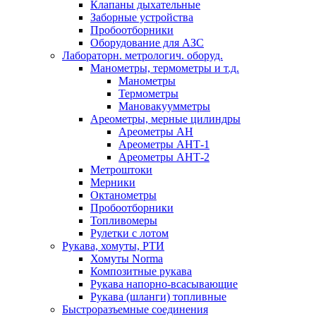
Клапаны дыхательные
Заборные устройства
Пробоотборники
Оборудование для АЗС
Лабораторн. метрологич. оборуд.
Манометры, термометры и т.д.
Манометры
Термометры
Мановакуумметры
Ареометры, мерные цилиндры
Ареометры АН
Ареометры АНТ-1
Ареометры АНТ-2
Метроштоки
Мерники
Октанометры
Пробоотборники
Топливомеры
Рулетки с лотом
Рукава, хомуты, РТИ
Хомуты Norma
Композитные рукава
Рукава напорно-всасывающие
Рукава (шланги) топливные
Быстроразъемные соединения