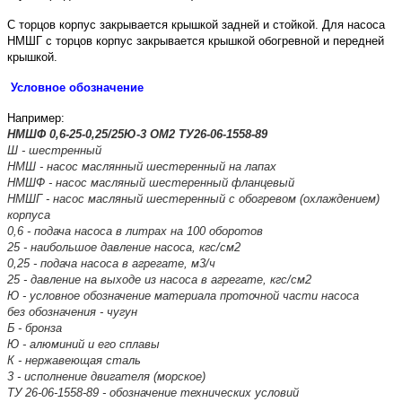
С торцов корпус закрывается крышкой задней и стойкой. Для насоса
НМШГ c торцов корпус закрывается крышкой обогревной и передней
крышкой.
Условное обозначение
Например:
НМШФ 0,6-25-0,25/25Ю-3 ОМ2 ТУ26-06-1558-89
Ш - шестренный
НМШ - насос маслянный шестеренный на лапах
НМШФ - насос масляный шестеренный фланцевый
НМШГ - насос масляный шестеренный с обогревом (охлаждением)
корпуса
0,6 - подача насоса в литрах на 100 оборотов
25 - наибольшое давление насоса, кгс/см2
0,25 - подача насоса в агрегате, м3/ч
25 - давление на выходе из насоса в агрегате, кгс/см2
Ю - условное обозначение материала проточной части насоса
без обозначения - чугун
Б - бронза
Ю - алюминий и его сплавы
К - нержавеющая сталь
3 - исполнение двигателя (морское)
ТУ 26-06-1558-89 - обозначение технических условий