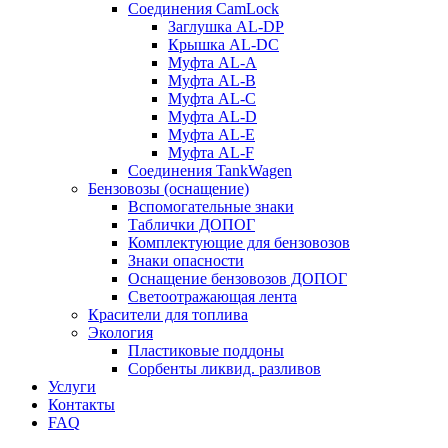
Соединения CamLock
Заглушка AL-DP
Крышка AL-DC
Муфта AL-A
Муфта AL-B
Муфта AL-C
Муфта AL-D
Муфта AL-E
Муфта AL-F
Соединения TankWagen
Бензовозы (оснащение)
Вспомогательные знаки
Таблички ДОПОГ
Комплектующие для бензовозов
Знаки опасности
Оснащение бензовозов ДОПОГ
Светоотражающая лента
Красители для топлива
Экология
Пластиковые поддоны
Сорбенты ликвид. разливов
Услуги
Контакты
FAQ