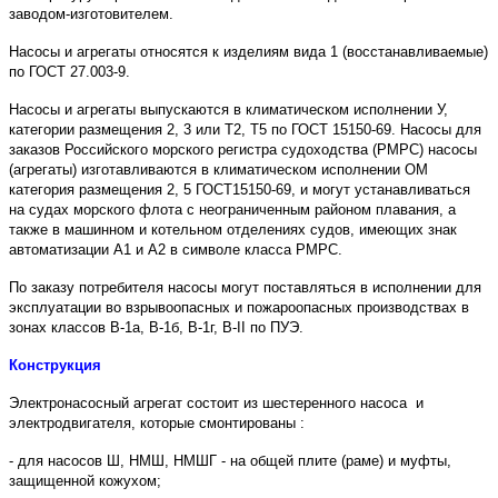
заводом-изготовителем.
Насосы и агрегаты относятся к изделиям вида 1 (восстанавливаемые)
по ГОСТ 27.003-9.
Насосы и агрегаты выпускаются в климатическом исполнении У,
категории размещения 2, 3 или Т2, Т5 по ГОСТ 15150-69. Насосы для
заказов Российского морского регистра судоходства (РМРС) насосы
(агрегаты) изготавливаются в климатическом исполнении ОМ
категория размещения 2, 5 ГОСТ15150-69, и могут устанавливаться
на судах морского флота с неограниченным районом плавания, а
также в машинном и котельном отделениях судов, имеющих знак
автоматизации А1 и А2 в символе класса РМРС.
По заказу потребителя насосы могут поставляться в исполнении для
эксплуатации во взрывоопасных и пожароопасных производствах в
зонах классов В-1а, В-1б, В-1г, В-II по ПУЭ.
Конструкция
Электронасосный агрегат состоит из шестеренного насоса и
электродвигателя, которые смонтированы :
- для насосов Ш, НМШ, НМШГ - на общей плите (раме) и муфты,
защищенной кожухом;