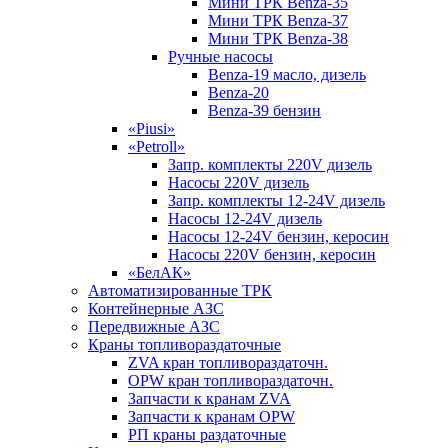
Мини ТРК Benza-35
Мини ТРК Benza-37
Мини ТРК Benza-38
Ручные насосы
Benza-19 масло, дизель
Benza-20
Benza-39 бензин
«Piusi»
«Petroll»
Запр. комплекты 220V дизель
Насосы 220V дизель
Запр. комплекты 12-24V дизель
Насосы 12-24V дизель
Насосы 12-24V бензин, керосин
Насосы 220V бензин, керосин
«БелАК»
Автоматизированные ТРК
Контейнерные АЗС
Передвижные АЗС
Краны топливораздаточные
ZVA кран топливораздаточн.
OPW кран топливораздаточн.
Запчасти к кранам ZVA
Запчасти к кранам OPW
РП краны раздаточные