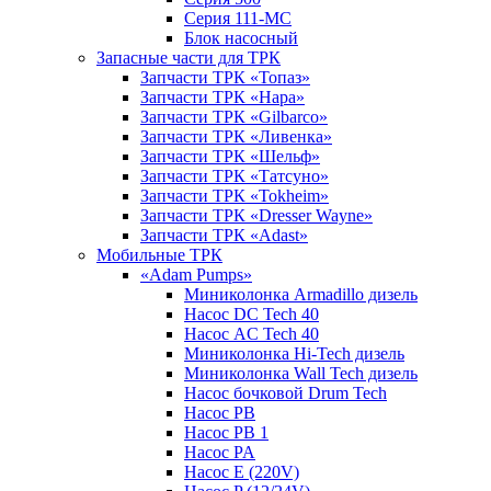
Серия 111-МС
Блок насосный
Запасные части для ТРК
Запчасти ТРК «Топаз»
Запчасти ТРК «Нара»
Запчасти ТРК «Gilbarco»
Запчасти ТРК «Ливенка»
Запчасти ТРК «Шельф»
Запчасти ТРК «Татсуно»
Запчасти ТРК «Tokheim»
Запчасти ТРК «Dresser Wayne»
Запчасти ТРК «Adast»
Мобильные ТРК
«Adam Pumps»
Миниколонка Armadillo дизель
Насос DC Tech 40
Насос AC Tech 40
Миниколонка Hi-Tech дизель
Миниколонка Wall Tech дизель
Насос бочковой Drum Tech
Насос PB
Насос PB 1
Насос PA
Насос E (220V)