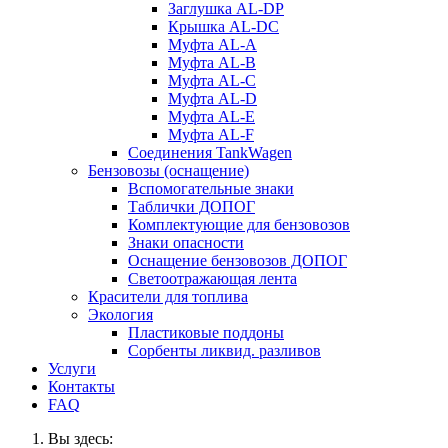
Заглушка AL-DP
Крышка AL-DC
Муфта AL-A
Муфта AL-B
Муфта AL-C
Муфта AL-D
Муфта AL-E
Муфта AL-F
Соединения TankWagen
Бензовозы (оснащение)
Вспомогательные знаки
Таблички ДОПОГ
Комплектующие для бензовозов
Знаки опасности
Оснащение бензовозов ДОПОГ
Светоотражающая лента
Красители для топлива
Экология
Пластиковые поддоны
Сорбенты ликвид. разливов
Услуги
Контакты
FAQ
Вы здесь: