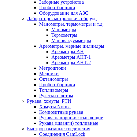
Заборные устройства
Пробоотборники
Оборудование для АЗС
Лабораторн. метрологич. оборуд.
Манометры, термометры и т.д.
Манометры
Термометры
Мановакуумметры
Ареометры, мерные цилиндры
Ареометры АН
Ареометры АНТ-1
Ареометры АНТ-2
Метроштоки
Мерники
Октанометры
Пробоотборники
Топливомеры
Рулетки с лотом
Рукава, хомуты, РТИ
Хомуты Norma
Композитные рукава
Рукава напорно-всасывающие
Рукава (шланги) топливные
Быстроразъемные соединения
Соединения CamLock