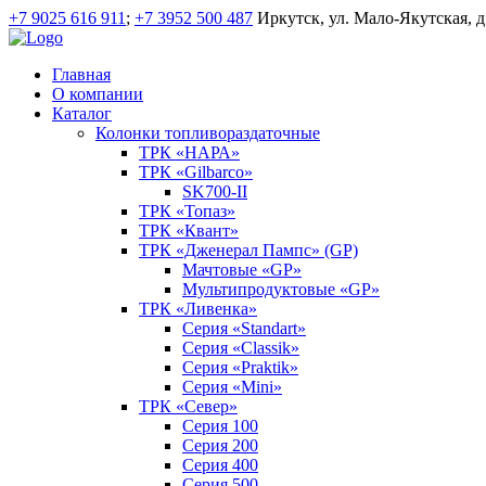
+7 9025 616 911
;
+7 3952 500 487
Иркутск, ул. Мало-Якутская, д
Главная
О компании
Каталог
Колонки топливораздаточные
ТРК «НАРА»
ТРК «Gilbarco»
SK700-II
ТРК «Топаз»
ТРК «Квант»
ТРК «Дженерал Пампс» (GP)
Мачтовые «GP»
Мультипродуктовые «GP»
ТРК «Ливенка»
Серия «Standart»
Серия «Classik»
Серия «Praktik»
Серия «Mini»
ТРК «Север»
Серия 100
Серия 200
Серия 400
Серия 500