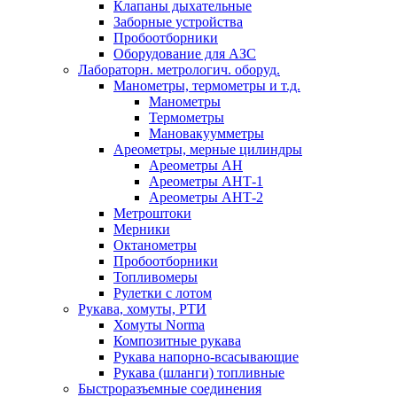
Клапаны дыхательные
Заборные устройства
Пробоотборники
Оборудование для АЗС
Лабораторн. метрологич. оборуд.
Манометры, термометры и т.д.
Манометры
Термометры
Мановакуумметры
Ареометры, мерные цилиндры
Ареометры АН
Ареометры АНТ-1
Ареометры АНТ-2
Метроштоки
Мерники
Октанометры
Пробоотборники
Топливомеры
Рулетки с лотом
Рукава, хомуты, РТИ
Хомуты Norma
Композитные рукава
Рукава напорно-всасывающие
Рукава (шланги) топливные
Быстроразъемные соединения