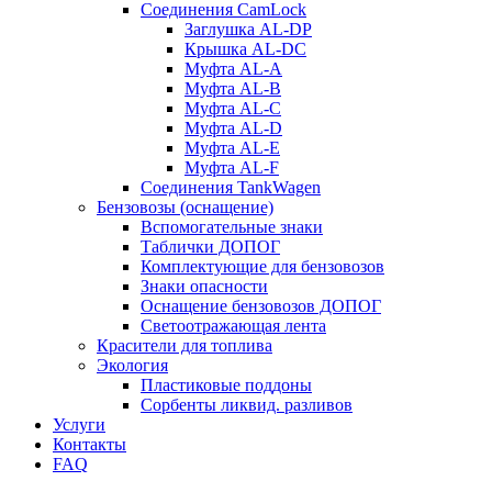
Соединения CamLock
Заглушка AL-DP
Крышка AL-DC
Муфта AL-A
Муфта AL-B
Муфта AL-C
Муфта AL-D
Муфта AL-E
Муфта AL-F
Соединения TankWagen
Бензовозы (оснащение)
Вспомогательные знаки
Таблички ДОПОГ
Комплектующие для бензовозов
Знаки опасности
Оснащение бензовозов ДОПОГ
Светоотражающая лента
Красители для топлива
Экология
Пластиковые поддоны
Сорбенты ликвид. разливов
Услуги
Контакты
FAQ