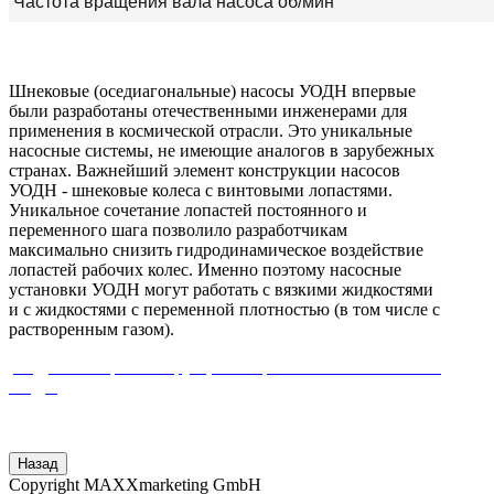
Частота вращения вала насоса об/мин
Шнековые (оседиагональные) насосы УОДН впервые
были разработаны отечественными инженерами для
применения в космической отрасли. Это уникальные
насосные системы, не имеющие аналогов в зарубежных
странах. Важнейший элемент конструкции насосов
УОДН - шнековые колеса с винтовыми лопастями.
Уникальное сочетание лопастей постоянного и
переменного шага позволило разработчикам
максимально снизить гидродинамическое воздействие
лопастей рабочих колес. Именно поэтому насосные
установки УОДН могут работать с вязкими жидкостями
и с жидкостями с переменной плотностью (в том числе с
растворенным газом).
Подробнее про конструкцию и применение насосов тип
УОДН
Copyright MAXXmarketing GmbH