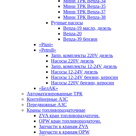
Мини ТРК Benza-34
Мини ТРК Benza-35
Мини ТРК Benza-37
Мини ТРК Benza-38
Ручные насосы
Benza-19 масло, дизель
Benza-20
Benza-39 бензин
«Piusi»
«Petroll»
Запр. комплекты 220V дизель
Насосы 220V дизель
Запр. комплекты 12-24V дизель
Насосы 12-24V дизель
Насосы 12-24V бензин, керосин
Насосы 220V бензин, керосин
«БелАК»
Автоматизированные ТРК
Контейнерные АЗС
Передвижные АЗС
Краны топливораздаточные
ZVA кран топливораздаточн.
OPW кран топливораздаточн.
Запчасти к кранам ZVA
Запчасти к кранам OPW