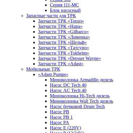
Серия 111-МС
Блок насосный
Запасные части для ТРК
Запчасти ТРК «Топаз»
Запчасти ТРК «Нара»
Запчасти ТРК «Gilbarco»
Запчасти ТРК «Ливенка»
Запчасти ТРК «Шельф»
Запчасти ТРК «Татсуно»
Запчасти ТРК «Tokheim»
Запчасти ТРК «Dresser Wayne»
Запчасти ТРК «Adast»
Мобильные ТРК
«Adam Pumps»
Миниколонка Armadillo дизель
Насос DC Tech 40
Насос AC Tech 40
Миниколонка Hi-Tech дизель
Миниколонка Wall Tech дизель
Насос бочковой Drum Tech
Насос PB
Насос PB 1
Насос PA
Насос E (220V)