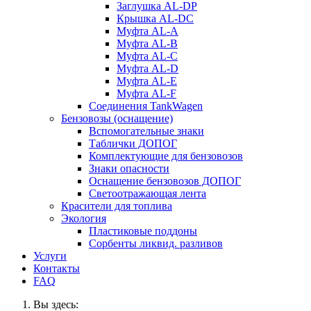
Заглушка AL-DP
Крышка AL-DC
Муфта AL-A
Муфта AL-B
Муфта AL-C
Муфта AL-D
Муфта AL-E
Муфта AL-F
Соединения TankWagen
Бензовозы (оснащение)
Вспомогательные знаки
Таблички ДОПОГ
Комплектующие для бензовозов
Знаки опасности
Оснащение бензовозов ДОПОГ
Светоотражающая лента
Красители для топлива
Экология
Пластиковые поддоны
Сорбенты ликвид. разливов
Услуги
Контакты
FAQ
Вы здесь: