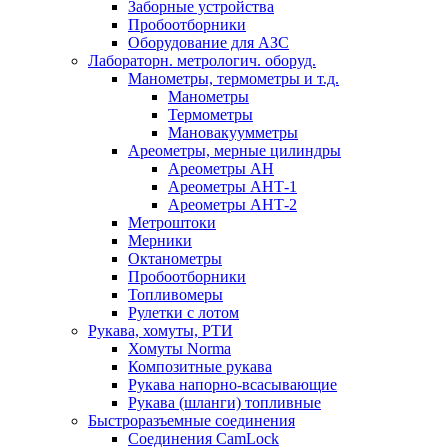
Заборные устройства
Пробоотборники
Оборудование для АЗС
Лабораторн. метрологич. оборуд.
Манометры, термометры и т.д.
Манометры
Термометры
Мановакуумметры
Ареометры, мерные цилиндры
Ареометры АН
Ареометры АНТ-1
Ареометры АНТ-2
Метроштоки
Мерники
Октанометры
Пробоотборники
Топливомеры
Рулетки с лотом
Рукава, хомуты, РТИ
Хомуты Norma
Композитные рукава
Рукава напорно-всасывающие
Рукава (шланги) топливные
Быстроразъемные соединения
Соединения CamLock