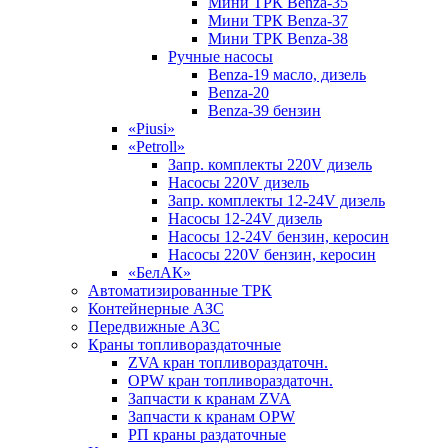
Мини ТРК Benza-35
Мини ТРК Benza-37
Мини ТРК Benza-38
Ручные насосы
Benza-19 масло, дизель
Benza-20
Benza-39 бензин
«Piusi»
«Petroll»
Запр. комплекты 220V дизель
Насосы 220V дизель
Запр. комплекты 12-24V дизель
Насосы 12-24V дизель
Насосы 12-24V бензин, керосин
Насосы 220V бензин, керосин
«БелАК»
Автоматизированные ТРК
Контейнерные АЗС
Передвижные АЗС
Краны топливораздаточные
ZVA кран топливораздаточн.
OPW кран топливораздаточн.
Запчасти к кранам ZVA
Запчасти к кранам OPW
РП краны раздаточные