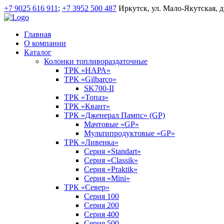
+7 9025 616 911
;
+7 3952 500 487
Иркутск, ул. Мало-Якутская, д
Главная
О компании
Каталог
Колонки топливораздаточные
ТРК «НАРА»
ТРК «Gilbarco»
SK700-II
ТРК «Топаз»
ТРК «Квант»
ТРК «Дженерал Пампс» (GP)
Мачтовые «GP»
Мультипродуктовые «GP»
ТРК «Ливенка»
Серия «Standart»
Серия «Classik»
Серия «Praktik»
Серия «Mini»
ТРК «Север»
Серия 100
Серия 200
Серия 400
Серия 500