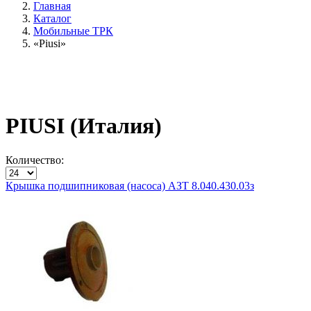
Главная
Каталог
Мобильные ТРК
«Piusi»
PIUSI (Италия)
Количество:
Крышка подшипниковая (насоса) АЗТ 8.040.430.03з