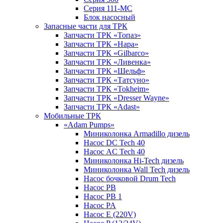
Серия 111-МС
Блок насосный
Запасные части для ТРК
Запчасти ТРК «Топаз»
Запчасти ТРК «Нара»
Запчасти ТРК «Gilbarco»
Запчасти ТРК «Ливенка»
Запчасти ТРК «Шельф»
Запчасти ТРК «Татсуно»
Запчасти ТРК «Tokheim»
Запчасти ТРК «Dresser Wayne»
Запчасти ТРК «Adast»
Мобильные ТРК
«Adam Pumps»
Миниколонка Armadillo дизель
Насос DC Tech 40
Насос AC Tech 40
Миниколонка Hi-Tech дизель
Миниколонка Wall Tech дизель
Насос бочковой Drum Tech
Насос PB
Насос PB 1
Насос PA
Насос E (220V)