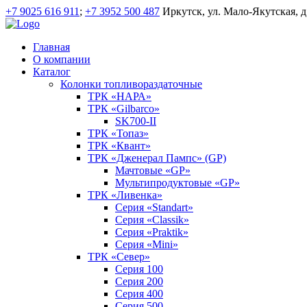
+7 9025 616 911
;
+7 3952 500 487
Иркутск, ул. Мало-Якутская, д
Главная
О компании
Каталог
Колонки топливораздаточные
ТРК «НАРА»
ТРК «Gilbarco»
SK700-II
ТРК «Топаз»
ТРК «Квант»
ТРК «Дженерал Пампс» (GP)
Мачтовые «GP»
Мультипродуктовые «GP»
ТРК «Ливенка»
Серия «Standart»
Серия «Classik»
Серия «Praktik»
Серия «Mini»
ТРК «Север»
Серия 100
Серия 200
Серия 400
Серия 500