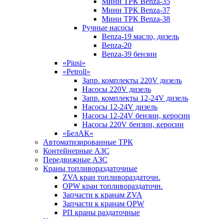
Мини ТРК Benza-35
Мини ТРК Benza-37
Мини ТРК Benza-38
Ручные насосы
Benza-19 масло, дизель
Benza-20
Benza-39 бензин
«Piusi»
«Petroll»
Запр. комплекты 220V дизель
Насосы 220V дизель
Запр. комплекты 12-24V дизель
Насосы 12-24V дизель
Насосы 12-24V бензин, керосин
Насосы 220V бензин, керосин
«БелАК»
Автоматизированные ТРК
Контейнерные АЗС
Передвижные АЗС
Краны топливораздаточные
ZVA кран топливораздаточн.
OPW кран топливораздаточн.
Запчасти к кранам ZVA
Запчасти к кранам OPW
РП краны раздаточные