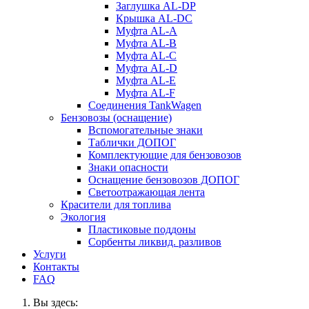
Заглушка AL-DP
Крышка AL-DC
Муфта AL-A
Муфта AL-B
Муфта AL-C
Муфта AL-D
Муфта AL-E
Муфта AL-F
Соединения TankWagen
Бензовозы (оснащение)
Вспомогательные знаки
Таблички ДОПОГ
Комплектующие для бензовозов
Знаки опасности
Оснащение бензовозов ДОПОГ
Светоотражающая лента
Красители для топлива
Экология
Пластиковые поддоны
Сорбенты ликвид. разливов
Услуги
Контакты
FAQ
Вы здесь: