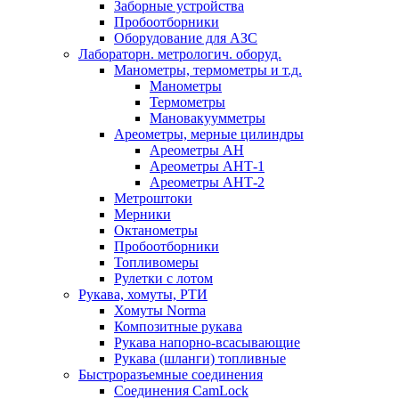
Заборные устройства
Пробоотборники
Оборудование для АЗС
Лабораторн. метрологич. оборуд.
Манометры, термометры и т.д.
Манометры
Термометры
Мановакуумметры
Ареометры, мерные цилиндры
Ареометры АН
Ареометры АНТ-1
Ареометры АНТ-2
Метроштоки
Мерники
Октанометры
Пробоотборники
Топливомеры
Рулетки с лотом
Рукава, хомуты, РТИ
Хомуты Norma
Композитные рукава
Рукава напорно-всасывающие
Рукава (шланги) топливные
Быстроразъемные соединения
Соединения CamLock