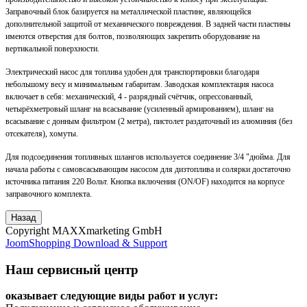
Заправочный блок базируется на металлической пластине, являющейся
дополнительной защитой от механического повреждения. В задней части пластины
имеются отверстия для болтов, позволяющих закрепить оборудование на
вертикальной поверхности.
Электрический насос для топлива удобен для транспортировки благодаря
небольшому весу и минимальным габаритам. Заводская комплектация насоса
включает в себя: механический, 4 - разрядный счётчик, опрессованный,
четырёхметровый шланг на всасывание (усиленный армированием), шланг на
всасывание с донным фильтром (2 метра), пистолет раздаточный из алюминия (без
отсекателя), хомуты.
Для подсоединения топливных шлангов используется соединение 3/4 "дюйма. Для
начала работы с самовсасывающим насосом для дизтоплива и солярки достаточно
источника питания 220 Вольт. Кнопка включения (ON/OF) находится на корпусе
заправочного комплекта.
Copyright MAXXmarketing GmbH
JoomShopping Download & Support
Наш сервисный центр
оказывает следующие виды работ и услуг: