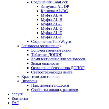
Соединения CamLock
Заглушка AL-DP
Крышка AL-DC
Муфта AL-A
Муфта AL-B
Муфта AL-C
Муфта AL-D
Муфта AL-E
Муфта AL-F
Соединения TankWagen
Бензовозы (оснащение)
Вспомогательные знаки
Таблички ДОПОГ
Комплектующие для бензовозов
Знаки опасности
Оснащение бензовозов ДОПОГ
Светоотражающая лента
Красители для топлива
Экология
Пластиковые поддоны
Сорбенты ликвид. разливов
Услуги
Контакты
FAQ