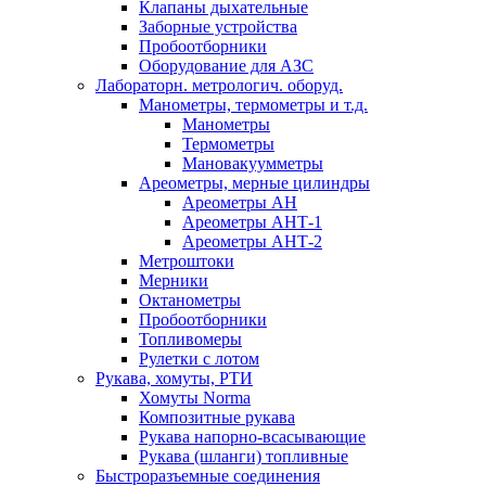
Клапаны дыхательные
Заборные устройства
Пробоотборники
Оборудование для АЗС
Лабораторн. метрологич. оборуд.
Манометры, термометры и т.д.
Манометры
Термометры
Мановакуумметры
Ареометры, мерные цилиндры
Ареометры АН
Ареометры АНТ-1
Ареометры АНТ-2
Метроштоки
Мерники
Октанометры
Пробоотборники
Топливомеры
Рулетки с лотом
Рукава, хомуты, РТИ
Хомуты Norma
Композитные рукава
Рукава напорно-всасывающие
Рукава (шланги) топливные
Быстроразъемные соединения