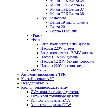
Мини ТРК Benza-34
Мини ТРК Benza-35
Мини ТРК Benza-37
Мини ТРК Benza-38
Ручные насосы
Benza-19 масло, дизель
Benza-20
Benza-39 бензин
«Piusi»
«Petroll»
Запр. комплекты 220V дизель
Насосы 220V дизель
Запр. комплекты 12-24V дизель
Насосы 12-24V дизель
Насосы 12-24V бензин, керосин
Насосы 220V бензин, керосин
«БелАК»
Автоматизированные ТРК
Контейнерные АЗС
Передвижные АЗС
Краны топливораздаточные
ZVA кран топливораздаточн.
OPW кран топливораздаточн.
Запчасти к кранам ZVA
Запчасти к кранам OPW