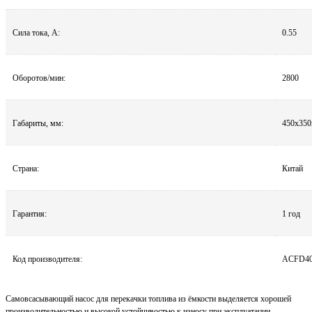
Сила тока, А:
0.55
Оборотов/мин:
2800
Габариты, мм:
450х350
Страна:
Китай
Гарантия:
1 год
Код производителя:
ACFD4
Самовсасывающий насос для перекачки топлива из ёмкости выделяется хорошей
производительностью и высокой устойчивостью к износу при эксплуатации.