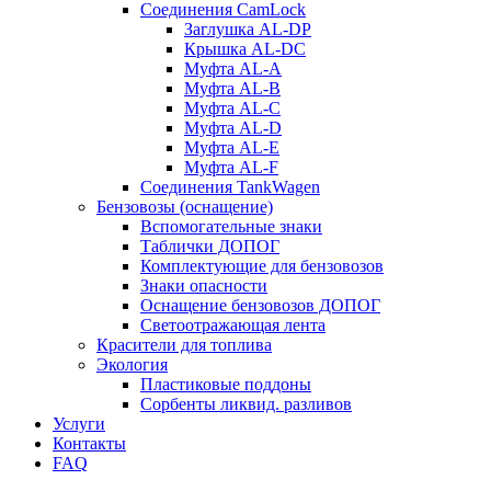
Соединения CamLock
Заглушка AL-DP
Крышка AL-DC
Муфта AL-A
Муфта AL-B
Муфта AL-C
Муфта AL-D
Муфта AL-E
Муфта AL-F
Соединения TankWagen
Бензовозы (оснащение)
Вспомогательные знаки
Таблички ДОПОГ
Комплектующие для бензовозов
Знаки опасности
Оснащение бензовозов ДОПОГ
Светоотражающая лента
Красители для топлива
Экология
Пластиковые поддоны
Сорбенты ликвид. разливов
Услуги
Контакты
FAQ