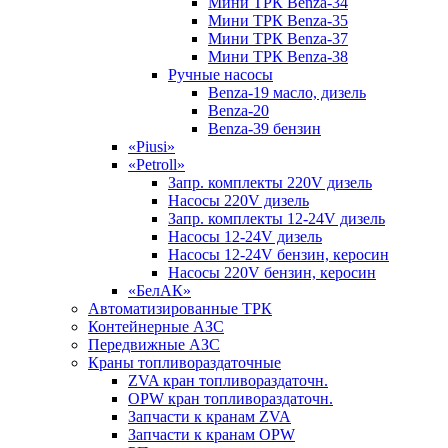
Мини ТРК Benza-34
Мини ТРК Benza-35
Мини ТРК Benza-37
Мини ТРК Benza-38
Ручные насосы
Benza-19 масло, дизель
Benza-20
Benza-39 бензин
«Piusi»
«Petroll»
Запр. комплекты 220V дизель
Насосы 220V дизель
Запр. комплекты 12-24V дизель
Насосы 12-24V дизель
Насосы 12-24V бензин, керосин
Насосы 220V бензин, керосин
«БелАК»
Автоматизированные ТРК
Контейнерные АЗС
Передвижные АЗС
Краны топливораздаточные
ZVA кран топливораздаточн.
OPW кран топливораздаточн.
Запчасти к кранам ZVA
Запчасти к кранам OPW