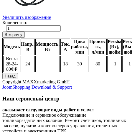
Увеличить изображение
Количество:
−
+
Цикл
Произв-
Резьба
Резь
Напр.,
Мощность,
Ток,
Модель
работы,
ть,
(Вх),
(Вых
В
Вт
А
мин
л/мин
дюйм
дю
Benza
28-24-
24
18
30
80
1
1
80ФР
Copyright MAXXmarketing GmbH
JoomShopping Download & Support
Наш сервисный центр
оказывает следующие виды работ и услуг:
Подключение и сервисное обслуживание
топливораздаточных колонок. Ремонт счетчиков, топливных
насосов, пультов и контроллеров управления, отсчетных
устройств и электронники ТРК.