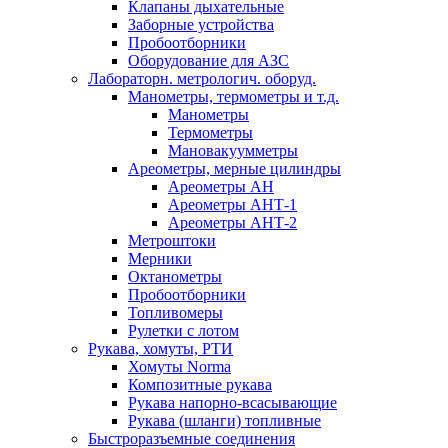
Клапаны дыхательные
Заборные устройства
Пробоотборники
Оборудование для АЗС
Лабораторн. метрологич. оборуд.
Манометры, термометры и т.д.
Манометры
Термометры
Мановакуумметры
Ареометры, мерные цилиндры
Ареометры АН
Ареометры АНТ-1
Ареометры АНТ-2
Метроштоки
Мерники
Октанометры
Пробоотборники
Топливомеры
Рулетки с лотом
Рукава, хомуты, РТИ
Хомуты Norma
Композитные рукава
Рукава напорно-всасывающие
Рукава (шланги) топливные
Быстроразъемные соединения