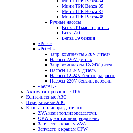
Мини ТРК Benza-34
Мини ТРК Benza-35
Мини ТРК Benza-37
Мини ТРК Benza-38
Ручные насосы
Benza-19 масло, дизель
Benza-20
Benza-39 бензин
«Piusi»
«Petroll»
Запр. комплекты 220V дизель
Насосы 220V дизель
Запр. комплекты 12-24V дизель
Насосы 12-24V дизель
Насосы 12-24V бензин, керосин
Насосы 220V бензин, керосин
«БелАК»
Автоматизированные ТРК
Контейнерные АЗС
Передвижные АЗС
Краны топливораздаточные
ZVA кран топливораздаточн.
OPW кран топливораздаточн.
Запчасти к кранам ZVA
Запчасти к кранам OPW