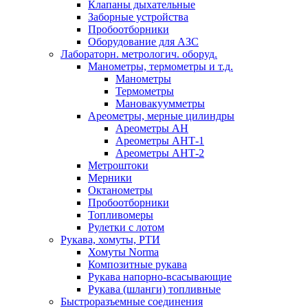
Клапаны дыхательные
Заборные устройства
Пробоотборники
Оборудование для АЗС
Лабораторн. метрологич. оборуд.
Манометры, термометры и т.д.
Манометры
Термометры
Мановакуумметры
Ареометры, мерные цилиндры
Ареометры АН
Ареометры АНТ-1
Ареометры АНТ-2
Метроштоки
Мерники
Октанометры
Пробоотборники
Топливомеры
Рулетки с лотом
Рукава, хомуты, РТИ
Хомуты Norma
Композитные рукава
Рукава напорно-всасывающие
Рукава (шланги) топливные
Быстроразъемные соединения