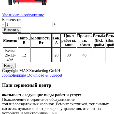
Увеличить изображение
Количество:
−
+
Цикл
Произв-
Резьба
Резь
Напр.,
Мощность,
Ток,
Модель
работы,
ть,
(Вх),
(Вых
В
Вт
А
мин
л/мин
дюйм
дю
Benza
26-12-
12
20
30
40
40А
Copyright MAXXmarketing GmbH
JoomShopping Download & Support
Наш сервисный центр
оказывает следующие виды работ и услуг:
Подключение и сервисное обслуживание
топливораздаточных колонок. Ремонт счетчиков, топливных
насосов, пультов и контроллеров управления, отсчетных
устройств и электронники ТРК.