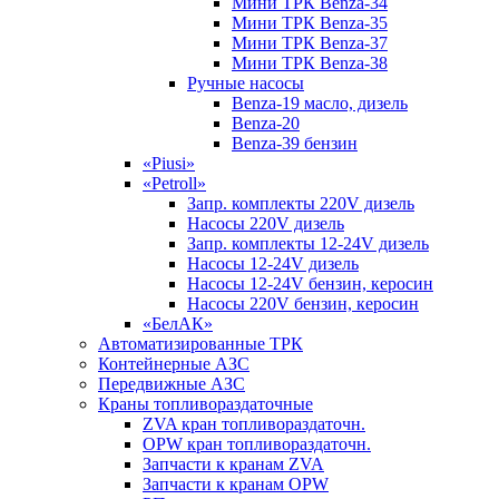
Мини ТРК Benza-34
Мини ТРК Benza-35
Мини ТРК Benza-37
Мини ТРК Benza-38
Ручные насосы
Benza-19 масло, дизель
Benza-20
Benza-39 бензин
«Piusi»
«Petroll»
Запр. комплекты 220V дизель
Насосы 220V дизель
Запр. комплекты 12-24V дизель
Насосы 12-24V дизель
Насосы 12-24V бензин, керосин
Насосы 220V бензин, керосин
«БелАК»
Автоматизированные ТРК
Контейнерные АЗС
Передвижные АЗС
Краны топливораздаточные
ZVA кран топливораздаточн.
OPW кран топливораздаточн.
Запчасти к кранам ZVA
Запчасти к кранам OPW