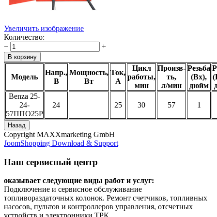
Увеличить изображение
Количество:
−
+
Цикл
Произв-
Резьба
Р
Напр.,
Мощность,
Ток,
Модель
работы,
ть,
(Вх),
(
В
Вт
А
мин
л/мин
дюйм
Benza 25-
24-
24
25
30
57
1
57ППО25Р
Copyright MAXXmarketing GmbH
JoomShopping Download & Support
Наш сервисный центр
оказывает следующие виды работ и услуг:
Подключение и сервисное обслуживание
топливораздаточных колонок. Ремонт счетчиков, топливных
насосов, пультов и контроллеров управления, отсчетных
устройств и электронники ТРК.