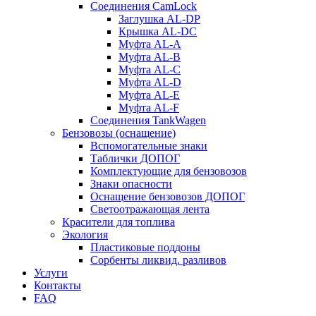
Соединения CamLock
Заглушка AL-DP
Крышка AL-DC
Муфта AL-A
Муфта AL-B
Муфта AL-C
Муфта AL-D
Муфта AL-E
Муфта AL-F
Соединения TankWagen
Бензовозы (оснащение)
Вспомогательные знаки
Таблички ДОПОГ
Комплектующие для бензовозов
Знаки опасности
Оснащение бензовозов ДОПОГ
Светоотражающая лента
Красители для топлива
Экология
Пластиковые поддоны
Сорбенты ликвид. разливов
Услуги
Контакты
FAQ