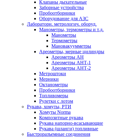
Клапаны дыхательные
Заборные устройства
Пробоотборники
Оборудование для АЗС
Лабораторн. метрологич. оборуд.
Манометры, термометры и т.д.
Манометры
Термометры
Мановакуумметры
Ареометры, мерные цилиндры
Ареометры АН
Ареометры АНТ-1
Ареометры АНТ-2
Метроштоки
Мерники
Октанометры
Пробоотборники
Топливомеры
Рулетки с лотом
Рукава, хомуты, РТИ
Хомуты Norma
Композитные рукава
Рукава напорно-всасывающие
Рукава (шланги) топливные
Быстроразъемные соединения