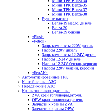
Мини ТРК Benza-34
Мини ТРК Benza-35
Мини ТРК Benza-37
Мини ТРК Benza-38
Ручные насосы
Benza-19 масло, дизель
Benza-20
Benza-39 бензин
«Piusi»
«Petroll»
Запр. комплекты 220V дизель
Насосы 220V дизель
Запр. комплекты 12-24V дизель
Насосы 12-24V дизель
Насосы 12-24V бензин, керосин
Насосы 220V бензин, керосин
«БелАК»
Автоматизированные ТРК
Контейнерные АЗС
Передвижные АЗС
Краны топливораздаточные
ZVA кран топливораздаточн.
OPW кран топливораздаточн.
Запчасти к кранам ZVA
Запчасти к кранам OPW