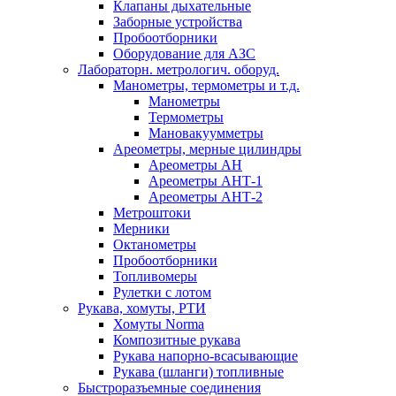
Клапаны дыхательные
Заборные устройства
Пробоотборники
Оборудование для АЗС
Лабораторн. метрологич. оборуд.
Манометры, термометры и т.д.
Манометры
Термометры
Мановакуумметры
Ареометры, мерные цилиндры
Ареометры АН
Ареометры АНТ-1
Ареометры АНТ-2
Метроштоки
Мерники
Октанометры
Пробоотборники
Топливомеры
Рулетки с лотом
Рукава, хомуты, РТИ
Хомуты Norma
Композитные рукава
Рукава напорно-всасывающие
Рукава (шланги) топливные
Быстроразъемные соединения