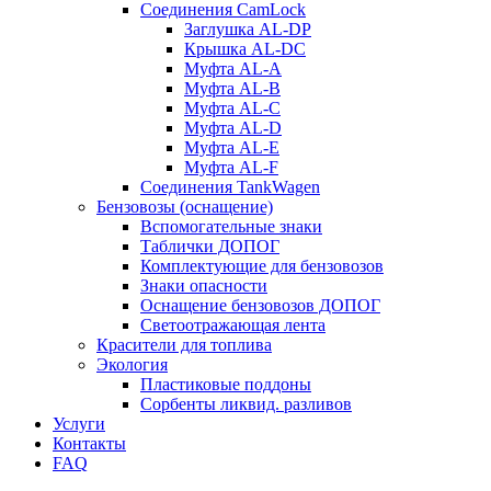
Соединения CamLock
Заглушка AL-DP
Крышка AL-DC
Муфта AL-A
Муфта AL-B
Муфта AL-C
Муфта AL-D
Муфта AL-E
Муфта AL-F
Соединения TankWagen
Бензовозы (оснащение)
Вспомогательные знаки
Таблички ДОПОГ
Комплектующие для бензовозов
Знаки опасности
Оснащение бензовозов ДОПОГ
Светоотражающая лента
Красители для топлива
Экология
Пластиковые поддоны
Сорбенты ликвид. разливов
Услуги
Контакты
FAQ