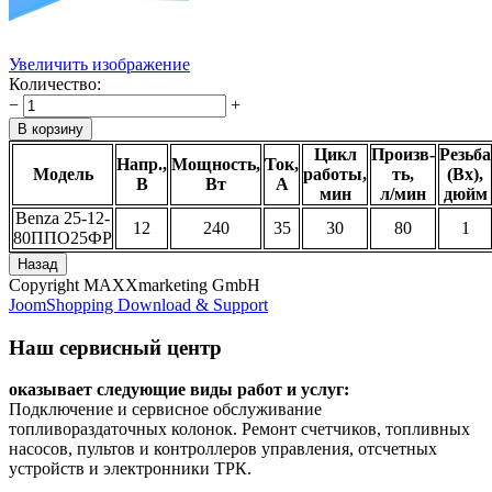
Увеличить изображение
Количество:
−
+
Цикл
Произв-
Резьба
Напр.,
Мощность,
Ток,
Модель
работы,
ть,
(Вх),
В
Вт
А
мин
л/мин
дюйм
Benza 25-12-
12
240
35
30
80
1
80ППО25ФР
Copyright MAXXmarketing GmbH
JoomShopping Download & Support
Наш сервисный центр
оказывает следующие виды работ и услуг:
Подключение и сервисное обслуживание
топливораздаточных колонок. Ремонт счетчиков, топливных
насосов, пультов и контроллеров управления, отсчетных
устройств и электронники ТРК.