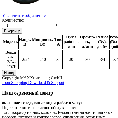
Увеличить изображение
Количество:
−
+
Цикл
Произв-
Резьба
Резь
Напр.,
Мощность,
Ток,
Модель
работы,
ть,
(Вх),
(Вых
В
Вт
А
мин
л/мин
дюйм
дю
Benza
24-
12/24
240
35
30
80
3/4
3/
12/24-
45/57Р
Copyright MAXXmarketing GmbH
JoomShopping Download & Support
Наш сервисный центр
оказывает следующие виды работ и услуг:
Подключение и сервисное обслуживание
топливораздаточных колонок. Ремонт счетчиков, топливных
насосов, пультов и контроллеров управления, отсчетных