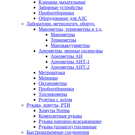
Клапаны дыхательные
Заборные устройства
Пробоотборники
Оборудование для АЗС
Лабораторн. метрологич. оборуд.
Манометры, термометры и т.д.
Манометры
Термометры
Мановакуумметры
Ареометры, мерные цилиндры
Ареометры АН
Ареометры АНТ-1
Ареометры АНТ-2
Метроштоки
Мерники
Октанометры
Пробоотборники
Топливомеры
Рулетки с лотом
Рукава, хомуты, РТИ
Хомуты Norma
Композитные рукава
Рукава напорно-всасывающие
Рукава (шланги) топливные
Быстроразъемные соединения