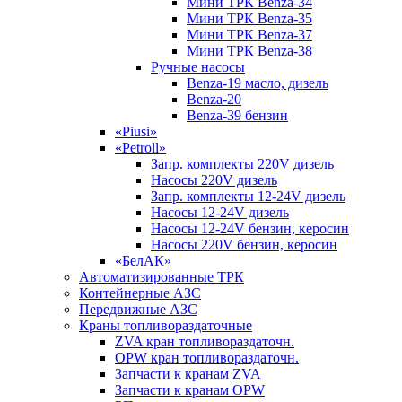
Мини ТРК Benza-34
Мини ТРК Benza-35
Мини ТРК Benza-37
Мини ТРК Benza-38
Ручные насосы
Benza-19 масло, дизель
Benza-20
Benza-39 бензин
«Piusi»
«Petroll»
Запр. комплекты 220V дизель
Насосы 220V дизель
Запр. комплекты 12-24V дизель
Насосы 12-24V дизель
Насосы 12-24V бензин, керосин
Насосы 220V бензин, керосин
«БелАК»
Автоматизированные ТРК
Контейнерные АЗС
Передвижные АЗС
Краны топливораздаточные
ZVA кран топливораздаточн.
OPW кран топливораздаточн.
Запчасти к кранам ZVA
Запчасти к кранам OPW