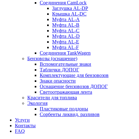
Соединения CamLock
Заглушка AL-DP
Крышка AL-DC
Муфта AL-A
Муфта AL-B
Муфта AL-C
Муфта AL-D
Муфта AL-E
Муфта AL-F
Соединения TankWagen
Бензовозы (оснащение)
Вспомогательные знаки
Таблички ДОПОГ
Комплектующие для бензовозов
Знаки опасности
Оснащение бензовозов ДОПОГ
Светоотражающая лента
Красители для топлива
Экология
Пластиковые поддоны
Сорбенты ликвид. разливов
Услуги
Контакты
FAQ