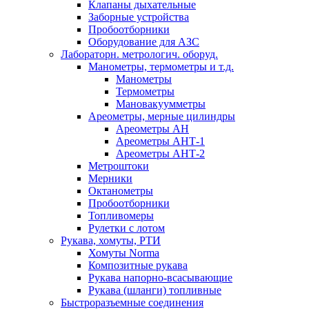
Клапаны дыхательные
Заборные устройства
Пробоотборники
Оборудование для АЗС
Лабораторн. метрологич. оборуд.
Манометры, термометры и т.д.
Манометры
Термометры
Мановакуумметры
Ареометры, мерные цилиндры
Ареометры АН
Ареометры АНТ-1
Ареометры АНТ-2
Метроштоки
Мерники
Октанометры
Пробоотборники
Топливомеры
Рулетки с лотом
Рукава, хомуты, РТИ
Хомуты Norma
Композитные рукава
Рукава напорно-всасывающие
Рукава (шланги) топливные
Быстроразъемные соединения