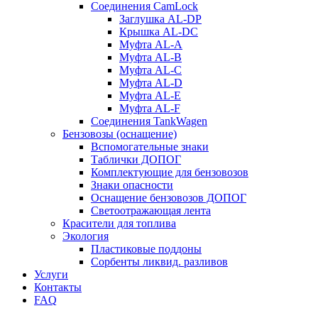
Соединения CamLock
Заглушка AL-DP
Крышка AL-DC
Муфта AL-A
Муфта AL-B
Муфта AL-C
Муфта AL-D
Муфта AL-E
Муфта AL-F
Соединения TankWagen
Бензовозы (оснащение)
Вспомогательные знаки
Таблички ДОПОГ
Комплектующие для бензовозов
Знаки опасности
Оснащение бензовозов ДОПОГ
Светоотражающая лента
Красители для топлива
Экология
Пластиковые поддоны
Сорбенты ликвид. разливов
Услуги
Контакты
FAQ