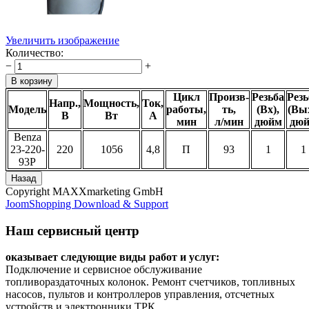
Увеличить изображение
Количество:
−
+
Цикл
Произв-
Резьба
Резь
Напр.,
Мощность,
Ток,
Модель
работы,
ть,
(Вх),
(Вых
В
Вт
А
мин
л/мин
дюйм
дю
Benza
23-220-
220
1056
4,8
П
93
1
1
93Р
Copyright MAXXmarketing GmbH
JoomShopping Download & Support
Наш сервисный центр
оказывает следующие виды работ и услуг:
Подключение и сервисное обслуживание
топливораздаточных колонок. Ремонт счетчиков, топливных
насосов, пультов и контроллеров управления, отсчетных
устройств и электронники ТРК.