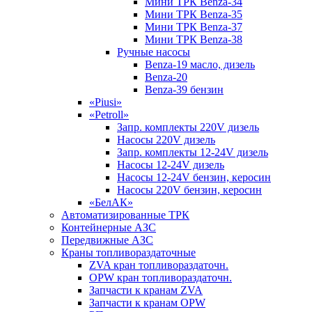
Мини ТРК Benza-34
Мини ТРК Benza-35
Мини ТРК Benza-37
Мини ТРК Benza-38
Ручные насосы
Benza-19 масло, дизель
Benza-20
Benza-39 бензин
«Piusi»
«Petroll»
Запр. комплекты 220V дизель
Насосы 220V дизель
Запр. комплекты 12-24V дизель
Насосы 12-24V дизель
Насосы 12-24V бензин, керосин
Насосы 220V бензин, керосин
«БелАК»
Автоматизированные ТРК
Контейнерные АЗС
Передвижные АЗС
Краны топливораздаточные
ZVA кран топливораздаточн.
OPW кран топливораздаточн.
Запчасти к кранам ZVA
Запчасти к кранам OPW