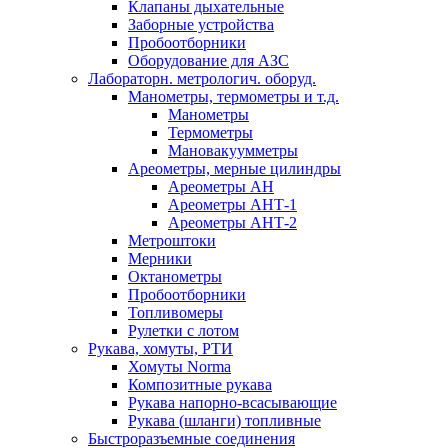
Клапаны дыхательные
Заборные устройства
Пробоотборники
Оборудование для АЗС
Лабораторн. метрологич. оборуд.
Манометры, термометры и т.д.
Манометры
Термометры
Мановакуумметры
Ареометры, мерные цилиндры
Ареометры АН
Ареометры АНТ-1
Ареометры АНТ-2
Метроштоки
Мерники
Октанометры
Пробоотборники
Топливомеры
Рулетки с лотом
Рукава, хомуты, РТИ
Хомуты Norma
Композитные рукава
Рукава напорно-всасывающие
Рукава (шланги) топливные
Быстроразъемные соединения