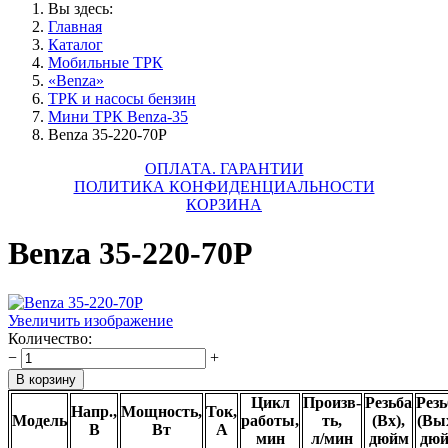
Вы здесь:
Главная
Каталог
Мобильные ТРК
«Benza»
ТРК и насосы бензин
Мини ТРК Benza-35
Benza 35-220-70Р
ОПЛАТА. ГАРАНТИИ
ПОЛИТИКА КОНФИДЕНЦИАЛЬНОСТИ
КОРЗИНА
Benza 35-220-70Р
Увеличить изображение
Количество:
−
+
Цикл
Произв-
Резьба
Резь
Напр.,
Мощность,
Ток,
Модель
работы,
ть,
(Вх),
(Вых
В
Вт
А
мин
л/мин
дюйм
дю