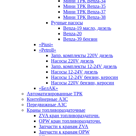
Мини ТРК Benza-34
Мини ТРК Benza-35
Мини ТРК Benza-37
Мини ТРК Benza-38
Ручные насосы
Benza-19 масло, дизель
Benza-20
Benza-39 бензин
«Piusi»
«Petroll»
Запр. комплекты 220V дизель
Насосы 220V дизель
Запр. комплекты 12-24V дизель
Насосы 12-24V дизель
Насосы 12-24V бензин, керосин
Насосы 220V бензин, керосин
«БелАК»
Автоматизированные ТРК
Контейнерные АЗС
Передвижные АЗС
Краны топливораздаточные
ZVA кран топливораздаточн.
OPW кран топливораздаточн.
Запчасти к кранам ZVA
Запчасти к кранам OPW