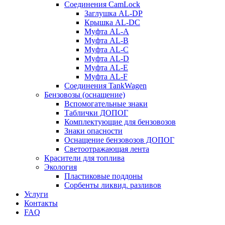
Соединения CamLock
Заглушка AL-DP
Крышка AL-DC
Муфта AL-A
Муфта AL-B
Муфта AL-C
Муфта AL-D
Муфта AL-E
Муфта AL-F
Соединения TankWagen
Бензовозы (оснащение)
Вспомогательные знаки
Таблички ДОПОГ
Комплектующие для бензовозов
Знаки опасности
Оснащение бензовозов ДОПОГ
Светоотражающая лента
Красители для топлива
Экология
Пластиковые поддоны
Сорбенты ликвид. разливов
Услуги
Контакты
FAQ