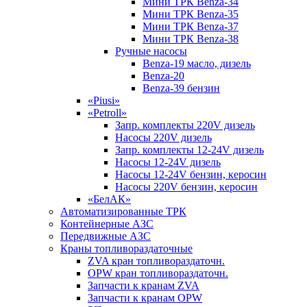
Мини ТРК Benza-34
Мини ТРК Benza-35
Мини ТРК Benza-37
Мини ТРК Benza-38
Ручные насосы
Benza-19 масло, дизель
Benza-20
Benza-39 бензин
«Piusi»
«Petroll»
Запр. комплекты 220V дизель
Насосы 220V дизель
Запр. комплекты 12-24V дизель
Насосы 12-24V дизель
Насосы 12-24V бензин, керосин
Насосы 220V бензин, керосин
«БелАК»
Автоматизированные ТРК
Контейнерные АЗС
Передвижные АЗС
Краны топливораздаточные
ZVA кран топливораздаточн.
OPW кран топливораздаточн.
Запчасти к кранам ZVA
Запчасти к кранам OPW