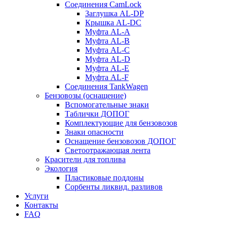
Соединения CamLock
Заглушка AL-DP
Крышка AL-DC
Муфта AL-A
Муфта AL-B
Муфта AL-C
Муфта AL-D
Муфта AL-E
Муфта AL-F
Соединения TankWagen
Бензовозы (оснащение)
Вспомогательные знаки
Таблички ДОПОГ
Комплектующие для бензовозов
Знаки опасности
Оснащение бензовозов ДОПОГ
Светоотражающая лента
Красители для топлива
Экология
Пластиковые поддоны
Сорбенты ликвид. разливов
Услуги
Контакты
FAQ