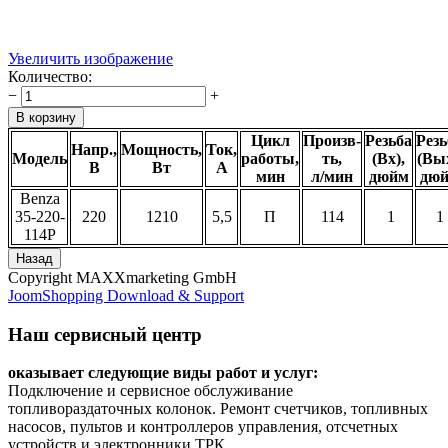
Увеличить изображение
Количество:
−
+
Цикл
Произв-
Резьба
Резь
Напр.,
Мощность,
Ток,
Модель
работы,
ть,
(Вх),
(Вых
В
Вт
А
мин
л/мин
дюйм
дю
Benza
35-220-
220
1210
5,5
П
114
1
1
114Р
Copyright MAXXmarketing GmbH
JoomShopping Download & Support
Наш сервисный центр
оказывает следующие виды работ и услуг:
Подключение и сервисное обслуживание
топливораздаточных колонок. Ремонт счетчиков, топливных
насосов, пультов и контроллеров управления, отсчетных
устройств и электронники ТРК.