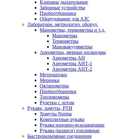
Клапаны дыхательные
Заборные устройства
Пробоотборники
Оборудование для АЗС
Лабораторн. метрологич. оборуд.
Манометры, термометры и т.д.
Манометры
Термометры
Мановакуумметры
Ареометры, мерные цилиндры
Ареометры АН
Ареометры АНТ-1
Ареометры АНТ-2
Метроштоки
Мерники
Октанометры
Пробоотборники
Топливомеры
Рулетки с лотом
Рукава, хомуты, РТИ
Хомуты Norma
Композитные рукава
Рукава напорно-всасывающие
Рукава (шланги) топливные
Быстроразъемные соединения