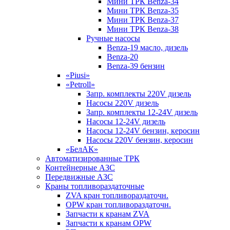
Мини ТРК Benza-34
Мини ТРК Benza-35
Мини ТРК Benza-37
Мини ТРК Benza-38
Ручные насосы
Benza-19 масло, дизель
Benza-20
Benza-39 бензин
«Piusi»
«Petroll»
Запр. комплекты 220V дизель
Насосы 220V дизель
Запр. комплекты 12-24V дизель
Насосы 12-24V дизель
Насосы 12-24V бензин, керосин
Насосы 220V бензин, керосин
«БелАК»
Автоматизированные ТРК
Контейнерные АЗС
Передвижные АЗС
Краны топливораздаточные
ZVA кран топливораздаточн.
OPW кран топливораздаточн.
Запчасти к кранам ZVA
Запчасти к кранам OPW