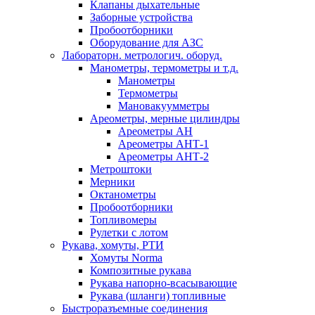
Клапаны дыхательные
Заборные устройства
Пробоотборники
Оборудование для АЗС
Лабораторн. метрологич. оборуд.
Манометры, термометры и т.д.
Манометры
Термометры
Мановакуумметры
Ареометры, мерные цилиндры
Ареометры АН
Ареометры АНТ-1
Ареометры АНТ-2
Метроштоки
Мерники
Октанометры
Пробоотборники
Топливомеры
Рулетки с лотом
Рукава, хомуты, РТИ
Хомуты Norma
Композитные рукава
Рукава напорно-всасывающие
Рукава (шланги) топливные
Быстроразъемные соединения