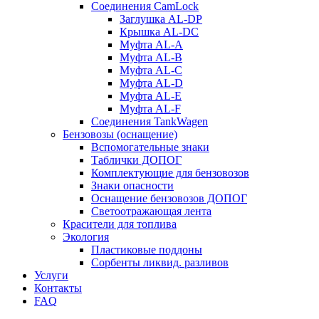
Соединения CamLock
Заглушка AL-DP
Крышка AL-DC
Муфта AL-A
Муфта AL-B
Муфта AL-C
Муфта AL-D
Муфта AL-E
Муфта AL-F
Соединения TankWagen
Бензовозы (оснащение)
Вспомогательные знаки
Таблички ДОПОГ
Комплектующие для бензовозов
Знаки опасности
Оснащение бензовозов ДОПОГ
Светоотражающая лента
Красители для топлива
Экология
Пластиковые поддоны
Сорбенты ликвид. разливов
Услуги
Контакты
FAQ