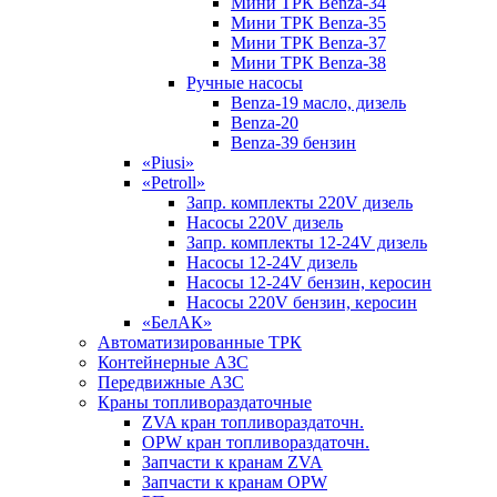
Мини ТРК Benza-34
Мини ТРК Benza-35
Мини ТРК Benza-37
Мини ТРК Benza-38
Ручные насосы
Benza-19 масло, дизель
Benza-20
Benza-39 бензин
«Piusi»
«Petroll»
Запр. комплекты 220V дизель
Насосы 220V дизель
Запр. комплекты 12-24V дизель
Насосы 12-24V дизель
Насосы 12-24V бензин, керосин
Насосы 220V бензин, керосин
«БелАК»
Автоматизированные ТРК
Контейнерные АЗС
Передвижные АЗС
Краны топливораздаточные
ZVA кран топливораздаточн.
OPW кран топливораздаточн.
Запчасти к кранам ZVA
Запчасти к кранам OPW