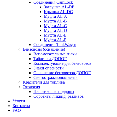
Соединения CamLock
Заглушка AL-DP
Крышка AL-DC
Муфта AL-A
Муфта AL-B
Муфта AL-C
Муфта AL-D
Муфта AL-E
Муфта AL-F
Соединения TankWagen
Бензовозы (оснащение)
Вспомогательные знаки
Таблички ДОПОГ
Комплектующие для бензовозов
Знаки опасности
Оснащение бензовозов ДОПОГ
Светоотражающая лента
Красители для топлива
Экология
Пластиковые поддоны
Сорбенты ликвид. разливов
Услуги
Контакты
FAQ