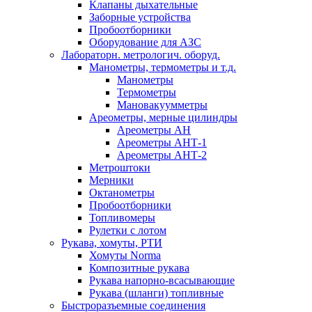
Клапаны дыхательные
Заборные устройства
Пробоотборники
Оборудование для АЗС
Лабораторн. метрологич. оборуд.
Манометры, термометры и т.д.
Манометры
Термометры
Мановакуумметры
Ареометры, мерные цилиндры
Ареометры АН
Ареометры АНТ-1
Ареометры АНТ-2
Метроштоки
Мерники
Октанометры
Пробоотборники
Топливомеры
Рулетки с лотом
Рукава, хомуты, РТИ
Хомуты Norma
Композитные рукава
Рукава напорно-всасывающие
Рукава (шланги) топливные
Быстроразъемные соединения