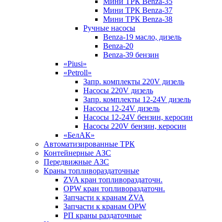
Мини ТРК Benza-35
Мини ТРК Benza-37
Мини ТРК Benza-38
Ручные насосы
Benza-19 масло, дизель
Benza-20
Benza-39 бензин
«Piusi»
«Petroll»
Запр. комплекты 220V дизель
Насосы 220V дизель
Запр. комплекты 12-24V дизель
Насосы 12-24V дизель
Насосы 12-24V бензин, керосин
Насосы 220V бензин, керосин
«БелАК»
Автоматизированные ТРК
Контейнерные АЗС
Передвижные АЗС
Краны топливораздаточные
ZVA кран топливораздаточн.
OPW кран топливораздаточн.
Запчасти к кранам ZVA
Запчасти к кранам OPW
РП краны раздаточные