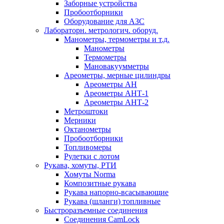
Заборные устройства
Пробоотборники
Оборудование для АЗС
Лабораторн. метрологич. оборуд.
Манометры, термометры и т.д.
Манометры
Термометры
Мановакуумметры
Ареометры, мерные цилиндры
Ареометры АН
Ареометры АНТ-1
Ареометры АНТ-2
Метроштоки
Мерники
Октанометры
Пробоотборники
Топливомеры
Рулетки с лотом
Рукава, хомуты, РТИ
Хомуты Norma
Композитные рукава
Рукава напорно-всасывающие
Рукава (шланги) топливные
Быстроразъемные соединения
Соединения CamLock