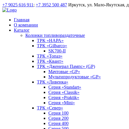
+7 9025 616 911
;
+7 3952 500 487
Иркутск, ул. Мало-Якутская, д
Главная
О компании
Каталог
Колонки топливораздаточные
ТРК «НАРА»
ТРК «Gilbarco»
SK700-II
ТРК «Топаз»
ТРК «Квант»
ТРК «Дженерал Пампс» (GP)
Мачтовые «GP»
Мультипродуктовые «GP»
ТРК «Ливенка»
Серия «Standart»
Серия «Classik»
Серия «Praktik»
Серия «Mini»
ТРК «Север»
Серия 100
Серия 200
Серия 400
Серия 500