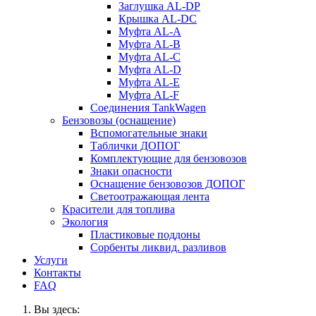
Заглушка AL-DP
Крышка AL-DC
Муфта AL-A
Муфта AL-B
Муфта AL-C
Муфта AL-D
Муфта AL-E
Муфта AL-F
Соединения TankWagen
Бензовозы (оснащение)
Вспомогательные знаки
Таблички ДОПОГ
Комплектующие для бензовозов
Знаки опасности
Оснащение бензовозов ДОПОГ
Светоотражающая лента
Красители для топлива
Экология
Пластиковые поддоны
Сорбенты ликвид. разливов
Услуги
Контакты
FAQ
Вы здесь: