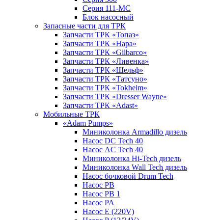
Серия 111-МС
Блок насосный
Запасные части для ТРК
Запчасти ТРК «Топаз»
Запчасти ТРК «Нара»
Запчасти ТРК «Gilbarco»
Запчасти ТРК «Ливенка»
Запчасти ТРК «Шельф»
Запчасти ТРК «Татсуно»
Запчасти ТРК «Tokheim»
Запчасти ТРК «Dresser Wayne»
Запчасти ТРК «Adast»
Мобильные ТРК
«Adam Pumps»
Миниколонка Armadillo дизель
Насос DC Tech 40
Насос AC Tech 40
Миниколонка Hi-Tech дизель
Миниколонка Wall Tech дизель
Насос бочковой Drum Tech
Насос PB
Насос PB 1
Насос PA
Насос E (220V)