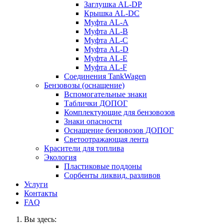
Заглушка AL-DP
Крышка AL-DC
Муфта AL-A
Муфта AL-B
Муфта AL-C
Муфта AL-D
Муфта AL-E
Муфта AL-F
Соединения TankWagen
Бензовозы (оснащение)
Вспомогательные знаки
Таблички ДОПОГ
Комплектующие для бензовозов
Знаки опасности
Оснащение бензовозов ДОПОГ
Светоотражающая лента
Красители для топлива
Экология
Пластиковые поддоны
Сорбенты ликвид. разливов
Услуги
Контакты
FAQ
Вы здесь: