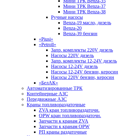
Мини ТРК Benza-35
Мини ТРК Benza-37
Мини ТРК Benza-38
Ручные насосы
Benza-19 масло, дизель
Benza-20
Benza-39 бензин
«Piusi»
«Petroll»
Запр. комплекты 220V дизель
Насосы 220V дизель
Запр. комплекты 12-24V дизель
Насосы 12-24V дизель
Насосы 12-24V бензин, керосин
Насосы 220V бензин, керосин
«БелАК»
Автоматизированные ТРК
Контейнерные АЗС
Передвижные АЗС
Краны топливораздаточные
ZVA кран топливораздаточн.
OPW кран топливораздаточн.
Запчасти к кранам ZVA
Запчасти к кранам OPW
РП краны раздаточные