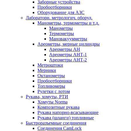
Заборные устройства
Пробоотборники
Оборудование для АЗС
Лабораторн. метрологич. оборуд.
Манометры, термометры и т.д.
Манометры
Термометры
Мановакуумметры
Ареометры, мерные цилиндры
Ареометры АН
Ареометры АНТ-1
Ареометры АНТ-2
Метроштоки
Мерники
Октанометры
Пробоотборники
Топливомеры
Рулетки с лотом
Рукава, хомуты, РТИ
Хомуты Norma
Композитные рукава
Рукава напорно-всасывающие
Рукава (шланги) топливные
Быстроразъемные соединения
Соединения CamLock