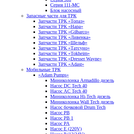
Серия 111-МС
Блок насосный
Запасные части для ТРК
Запчасти ТРК «Топаз»
Запчасти ТРК «Нара»
Запчасти ТРК «Gilbarco»
Запчасти ТРК «Ливенка»
Запчасти ТРК «Шельф»
Запчасти ТРК «Татсуно»
Запчасти ТРК «Tokheim»
Запчасти ТРК «Dresser Wayne»
Запчасти ТРК «Adast»
Мобильные ТРК
«Adam Pumps»
Миниколонка Armadillo дизель
Насос DC Tech 40
Насос AC Tech 40
Миниколонка Hi-Tech дизель
Миниколонка Wall Tech дизель
Насос бочковой Drum Tech
Насос PB
Насос PB 1
Насос PA
Насос E (220V)