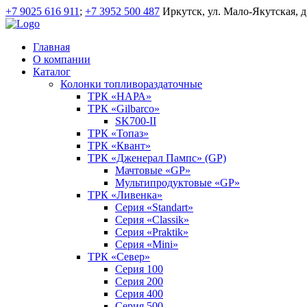
+7 9025 616 911
;
+7 3952 500 487
Иркутск, ул. Мало-Якутская, д
Главная
О компании
Каталог
Колонки топливораздаточные
ТРК «НАРА»
ТРК «Gilbarco»
SK700-II
ТРК «Топаз»
ТРК «Квант»
ТРК «Дженерал Пампс» (GP)
Мачтовые «GP»
Мультипродуктовые «GP»
ТРК «Ливенка»
Серия «Standart»
Серия «Classik»
Серия «Praktik»
Серия «Mini»
ТРК «Север»
Серия 100
Серия 200
Серия 400
Серия 500