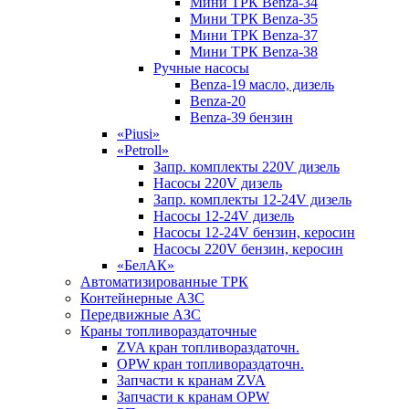
Мини ТРК Benza-34
Мини ТРК Benza-35
Мини ТРК Benza-37
Мини ТРК Benza-38
Ручные насосы
Benza-19 масло, дизель
Benza-20
Benza-39 бензин
«Piusi»
«Petroll»
Запр. комплекты 220V дизель
Насосы 220V дизель
Запр. комплекты 12-24V дизель
Насосы 12-24V дизель
Насосы 12-24V бензин, керосин
Насосы 220V бензин, керосин
«БелАК»
Автоматизированные ТРК
Контейнерные АЗС
Передвижные АЗС
Краны топливораздаточные
ZVA кран топливораздаточн.
OPW кран топливораздаточн.
Запчасти к кранам ZVA
Запчасти к кранам OPW