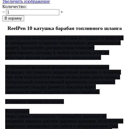
Увеличить изображение
Количество:
−
+
ReelPen 10 катушка барабан топливного шланга
Конструкция из нержавеющей стали не поддается коррозии
и лакокрасочное покрытие обеспечивает дополнительную
защиту. Кронштейн для крепления позволяет
зафиксировать катушку в любой плоскости, а так же
облегчает монтаж и дальнейшую эксплуатацию.
Встроенный механизм автоматического сматывания
позволяет обслуживать заправочный комплекс 1 человеку,
при этом используется только необходимая длина шланга.
Специальный направляющий кронштейн обеспечивает
правильную укладку рукава и предупреждает
самопроизвольное спадание шланга с барабана.
Стоимость указана без шлага.
Инструкция
Меры предосторожности: Соблюдайте давление во
входящей линии и рабочее давление катушки. Используйте
защитную экипировку при работе с оборудованием. При