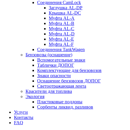
Соединения CamLock
Заглушка AL-DP
Крышка AL-DC
Муфта AL-A
Муфта AL-B
Муфта AL-C
Муфта AL-D
Муфта AL-E
Муфта AL-F
Соединения TankWagen
Бензовозы (оснащение)
Вспомогательные знаки
Таблички ДОПОГ
Комплектующие для бензовозов
Знаки опасности
Оснащение бензовозов ДОПОГ
Светоотражающая лента
Красители для топлива
Экология
Пластиковые поддоны
Сорбенты ликвид. разливов
Услуги
Контакты
FAQ