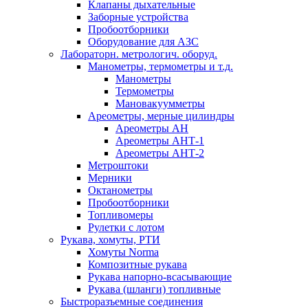
Клапаны дыхательные
Заборные устройства
Пробоотборники
Оборудование для АЗС
Лабораторн. метрологич. оборуд.
Манометры, термометры и т.д.
Манометры
Термометры
Мановакуумметры
Ареометры, мерные цилиндры
Ареометры АН
Ареометры АНТ-1
Ареометры АНТ-2
Метроштоки
Мерники
Октанометры
Пробоотборники
Топливомеры
Рулетки с лотом
Рукава, хомуты, РТИ
Хомуты Norma
Композитные рукава
Рукава напорно-всасывающие
Рукава (шланги) топливные
Быстроразъемные соединения