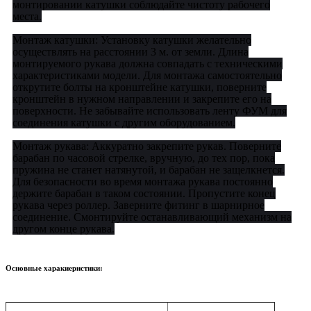
монтировании катушки соблюдайте чистоту рабочего
места.
Монтаж катушки: Установку катушки желательно
осуществлять на расстоянии 3 м. от земли. Длина
монтируемого рукава должна совпадать с техническими
характеристиками модели. Для монтажа самостоятельно
открутите болты на кронштейне катушки, поверните
кронштейн в нужном направлении и закрепите его на
поверхности. Не забывайте использовать ленту ФУМ для
соединения катушки с другим оборудованием.
Монтаж рукава: Аккуратно закрепите рукав. Поверните
барабан по часовой стрелке, вручную, до тех пор, пока
пружина не станет натянутой, и барабан не защелкнется.
Для безопасности во время монтажа рукава постоянно
держите барабан в таком состоянии. Пропустите конец
рукава через роллер. Заверните фитинг в шарнирное
соединение. Смонтируйте останавливающий механизм на
другом конце рукава.
Основные харакиеристики: