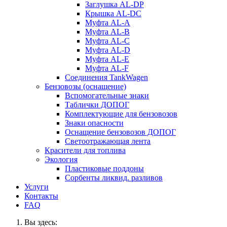
Заглушка AL-DP
Крышка AL-DC
Муфта AL-A
Муфта AL-B
Муфта AL-C
Муфта AL-D
Муфта AL-E
Муфта AL-F
Соединения TankWagen
Бензовозы (оснащение)
Вспомогательные знаки
Таблички ДОПОГ
Комплектующие для бензовозов
Знаки опасности
Оснащение бензовозов ДОПОГ
Светоотражающая лента
Красители для топлива
Экология
Пластиковые поддоны
Сорбенты ликвид. разливов
Услуги
Контакты
FAQ
Вы здесь: