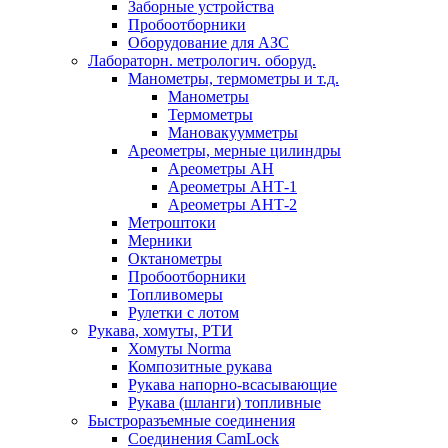
Заборные устройства
Пробоотборники
Оборудование для АЗС
Лабораторн. метрологич. оборуд.
Манометры, термометры и т.д.
Манометры
Термометры
Мановакуумметры
Ареометры, мерные цилиндры
Ареометры АН
Ареометры АНТ-1
Ареометры АНТ-2
Метроштоки
Мерники
Октанометры
Пробоотборники
Топливомеры
Рулетки с лотом
Рукава, хомуты, РТИ
Хомуты Norma
Композитные рукава
Рукава напорно-всасывающие
Рукава (шланги) топливные
Быстроразъемные соединения
Соединения CamLock