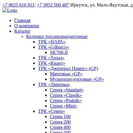
+7 9025 616 911
;
+7 3952 500 487
Иркутск, ул. Мало-Якутская, д
Главная
О компании
Каталог
Колонки топливораздаточные
ТРК «НАРА»
ТРК «Gilbarco»
SK700-II
ТРК «Топаз»
ТРК «Квант»
ТРК «Дженерал Пампс» (GP)
Мачтовые «GP»
Мультипродуктовые «GP»
ТРК «Ливенка»
Серия «Standart»
Серия «Classik»
Серия «Praktik»
Серия «Mini»
ТРК «Север»
Серия 100
Серия 200
Серия 400
Серия 500