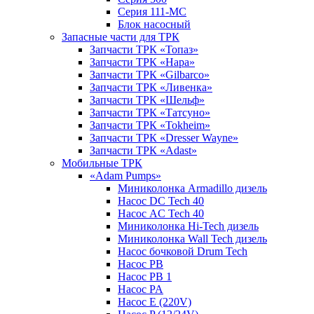
Серия 111-МС
Блок насосный
Запасные части для ТРК
Запчасти ТРК «Топаз»
Запчасти ТРК «Нара»
Запчасти ТРК «Gilbarco»
Запчасти ТРК «Ливенка»
Запчасти ТРК «Шельф»
Запчасти ТРК «Татсуно»
Запчасти ТРК «Tokheim»
Запчасти ТРК «Dresser Wayne»
Запчасти ТРК «Adast»
Мобильные ТРК
«Adam Pumps»
Миниколонка Armadillo дизель
Насос DC Tech 40
Насос AC Tech 40
Миниколонка Hi-Tech дизель
Миниколонка Wall Tech дизель
Насос бочковой Drum Tech
Насос PB
Насос PB 1
Насос PA
Насос E (220V)