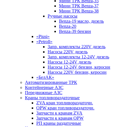
Мини ТРК Benza-35
Мини ТРК Benza-37
Мини ТРК Benza-38
Ручные насосы
Benza-19 масло, дизель
Benza-20
Benza-39 бензин
«Piusi»
«Petroll»
Запр. комплекты 220V дизель
Насосы 220V дизель
Запр. комплекты 12-24V дизель
Насосы 12-24V дизель
Насосы 12-24V бензин, керосин
Насосы 220V бензин, керосин
«БелАК»
Автоматизированные ТРК
Контейнерные АЗС
Передвижные АЗС
Краны топливораздаточные
ZVA кран топливораздаточн.
OPW кран топливораздаточн.
Запчасти к кранам ZVA
Запчасти к кранам OPW
РП краны раздаточные