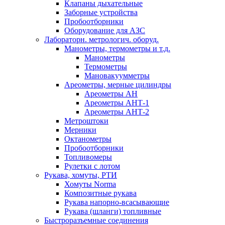
Клапаны дыхательные
Заборные устройства
Пробоотборники
Оборудование для АЗС
Лабораторн. метрологич. оборуд.
Манометры, термометры и т.д.
Манометры
Термометры
Мановакуумметры
Ареометры, мерные цилиндры
Ареометры АН
Ареометры АНТ-1
Ареометры АНТ-2
Метроштоки
Мерники
Октанометры
Пробоотборники
Топливомеры
Рулетки с лотом
Рукава, хомуты, РТИ
Хомуты Norma
Композитные рукава
Рукава напорно-всасывающие
Рукава (шланги) топливные
Быстроразъемные соединения