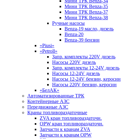
Мини ТРК Benza-34
Мини ТРК Benza-35
Мини ТРК Benza-37
Мини ТРК Benza-38
Ручные насосы
Benza-19 масло, дизель
Benza-20
Benza-39 бензин
«Piusi»
«Petroll»
Запр. комплекты 220V дизель
Насосы 220V дизель
Запр. комплекты 12-24V дизель
Насосы 12-24V дизель
Насосы 12-24V бензин, керосин
Насосы 220V бензин, керосин
«БелАК»
Автоматизированные ТРК
Контейнерные АЗС
Передвижные АЗС
Краны топливораздаточные
ZVA кран топливораздаточн.
OPW кран топливораздаточн.
Запчасти к кранам ZVA
Запчасти к кранам OPW