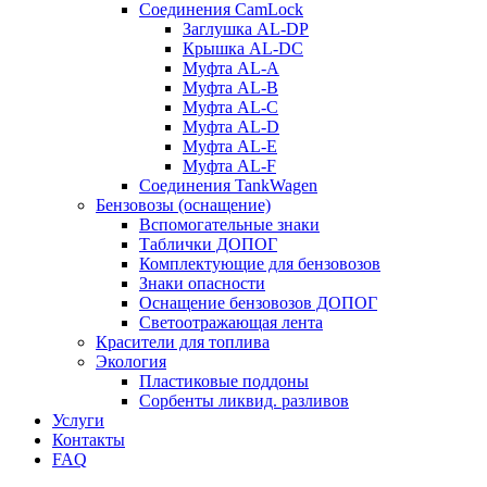
Соединения CamLock
Заглушка AL-DP
Крышка AL-DC
Муфта AL-A
Муфта AL-B
Муфта AL-C
Муфта AL-D
Муфта AL-E
Муфта AL-F
Соединения TankWagen
Бензовозы (оснащение)
Вспомогательные знаки
Таблички ДОПОГ
Комплектующие для бензовозов
Знаки опасности
Оснащение бензовозов ДОПОГ
Светоотражающая лента
Красители для топлива
Экология
Пластиковые поддоны
Сорбенты ликвид. разливов
Услуги
Контакты
FAQ