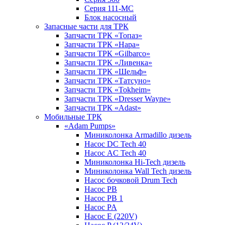
Серия 111-МС
Блок насосный
Запасные части для ТРК
Запчасти ТРК «Топаз»
Запчасти ТРК «Нара»
Запчасти ТРК «Gilbarco»
Запчасти ТРК «Ливенка»
Запчасти ТРК «Шельф»
Запчасти ТРК «Татсуно»
Запчасти ТРК «Tokheim»
Запчасти ТРК «Dresser Wayne»
Запчасти ТРК «Adast»
Мобильные ТРК
«Adam Pumps»
Миниколонка Armadillo дизель
Насос DC Tech 40
Насос AC Tech 40
Миниколонка Hi-Tech дизель
Миниколонка Wall Tech дизель
Насос бочковой Drum Tech
Насос PB
Насос PB 1
Насос PA
Насос E (220V)