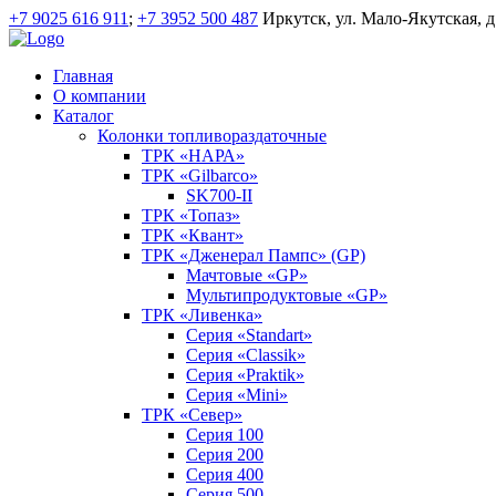
+7 9025 616 911
;
+7 3952 500 487
Иркутск, ул. Мало-Якутская, д
Главная
О компании
Каталог
Колонки топливораздаточные
ТРК «НАРА»
ТРК «Gilbarco»
SK700-II
ТРК «Топаз»
ТРК «Квант»
ТРК «Дженерал Пампс» (GP)
Мачтовые «GP»
Мультипродуктовые «GP»
ТРК «Ливенка»
Серия «Standart»
Серия «Classik»
Серия «Praktik»
Серия «Mini»
ТРК «Север»
Серия 100
Серия 200
Серия 400
Серия 500