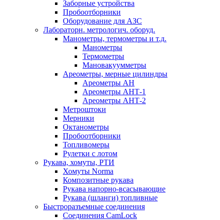
Заборные устройства
Пробоотборники
Оборудование для АЗС
Лабораторн. метрологич. оборуд.
Манометры, термометры и т.д.
Манометры
Термометры
Мановакуумметры
Ареометры, мерные цилиндры
Ареометры АН
Ареометры АНТ-1
Ареометры АНТ-2
Метроштоки
Мерники
Октанометры
Пробоотборники
Топливомеры
Рулетки с лотом
Рукава, хомуты, РТИ
Хомуты Norma
Композитные рукава
Рукава напорно-всасывающие
Рукава (шланги) топливные
Быстроразъемные соединения
Соединения CamLock