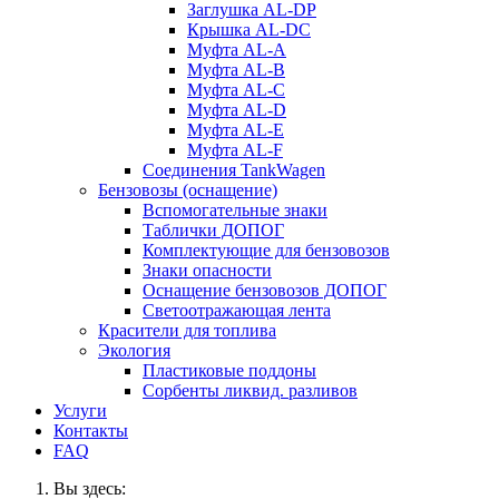
Заглушка AL-DP
Крышка AL-DC
Муфта AL-A
Муфта AL-B
Муфта AL-C
Муфта AL-D
Муфта AL-E
Муфта AL-F
Соединения TankWagen
Бензовозы (оснащение)
Вспомогательные знаки
Таблички ДОПОГ
Комплектующие для бензовозов
Знаки опасности
Оснащение бензовозов ДОПОГ
Светоотражающая лента
Красители для топлива
Экология
Пластиковые поддоны
Сорбенты ликвид. разливов
Услуги
Контакты
FAQ
Вы здесь: