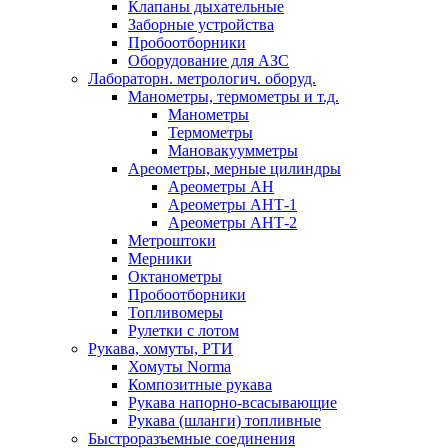
Клапаны дыхательные
Заборные устройства
Пробоотборники
Оборудование для АЗС
Лабораторн. метрологич. оборуд.
Манометры, термометры и т.д.
Манометры
Термометры
Мановакуумметры
Ареометры, мерные цилиндры
Ареометры АН
Ареометры АНТ-1
Ареометры АНТ-2
Метроштоки
Мерники
Октанометры
Пробоотборники
Топливомеры
Рулетки с лотом
Рукава, хомуты, РТИ
Хомуты Norma
Композитные рукава
Рукава напорно-всасывающие
Рукава (шланги) топливные
Быстроразъемные соединения