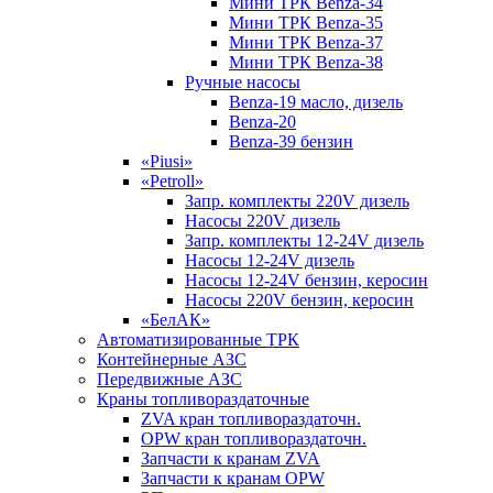
Мини ТРК Benza-34
Мини ТРК Benza-35
Мини ТРК Benza-37
Мини ТРК Benza-38
Ручные насосы
Benza-19 масло, дизель
Benza-20
Benza-39 бензин
«Piusi»
«Petroll»
Запр. комплекты 220V дизель
Насосы 220V дизель
Запр. комплекты 12-24V дизель
Насосы 12-24V дизель
Насосы 12-24V бензин, керосин
Насосы 220V бензин, керосин
«БелАК»
Автоматизированные ТРК
Контейнерные АЗС
Передвижные АЗС
Краны топливораздаточные
ZVA кран топливораздаточн.
OPW кран топливораздаточн.
Запчасти к кранам ZVA
Запчасти к кранам OPW