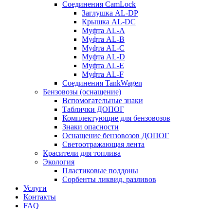
Соединения CamLock
Заглушка AL-DP
Крышка AL-DC
Муфта AL-A
Муфта AL-B
Муфта AL-C
Муфта AL-D
Муфта AL-E
Муфта AL-F
Соединения TankWagen
Бензовозы (оснащение)
Вспомогательные знаки
Таблички ДОПОГ
Комплектующие для бензовозов
Знаки опасности
Оснащение бензовозов ДОПОГ
Светоотражающая лента
Красители для топлива
Экология
Пластиковые поддоны
Сорбенты ликвид. разливов
Услуги
Контакты
FAQ