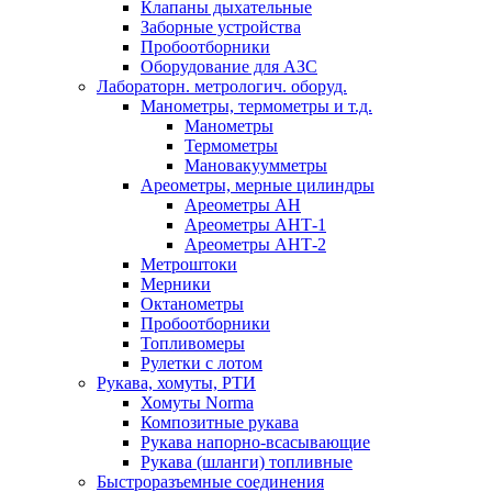
Клапаны дыхательные
Заборные устройства
Пробоотборники
Оборудование для АЗС
Лабораторн. метрологич. оборуд.
Манометры, термометры и т.д.
Манометры
Термометры
Мановакуумметры
Ареометры, мерные цилиндры
Ареометры АН
Ареометры АНТ-1
Ареометры АНТ-2
Метроштоки
Мерники
Октанометры
Пробоотборники
Топливомеры
Рулетки с лотом
Рукава, хомуты, РТИ
Хомуты Norma
Композитные рукава
Рукава напорно-всасывающие
Рукава (шланги) топливные
Быстроразъемные соединения