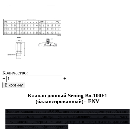
Количество:
−
+
Клапан донный Sening Bo-100F1
(балансированный)+ ENV
Донные клапаны серии BO100... являются запирающими устройствами
пневматического привода, устанавливающиеся в донной части
полуприцепа- цистерны или автоцистерны и предназначены для слива
или налива светлых нефтепродуктов.