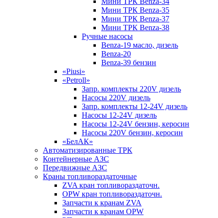
Мини ТРК Benza-34
Мини ТРК Benza-35
Мини ТРК Benza-37
Мини ТРК Benza-38
Ручные насосы
Benza-19 масло, дизель
Benza-20
Benza-39 бензин
«Piusi»
«Petroll»
Запр. комплекты 220V дизель
Насосы 220V дизель
Запр. комплекты 12-24V дизель
Насосы 12-24V дизель
Насосы 12-24V бензин, керосин
Насосы 220V бензин, керосин
«БелАК»
Автоматизированные ТРК
Контейнерные АЗС
Передвижные АЗС
Краны топливораздаточные
ZVA кран топливораздаточн.
OPW кран топливораздаточн.
Запчасти к кранам ZVA
Запчасти к кранам OPW