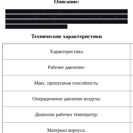
Описание:
Донный клапан серии BO100... являются запирающими устройствами
пневматического привода, устанавливающиеся в донной части
полуприцепа- цистерны или автоцистерны и предназначены для слива
или налива светлых нефтепродуктов.
Технические характеристики
Характеристика
Рабочее давление:
Макс. пропускная способность:
Операционное давление воздуха:
Диапозон рабочих температур:
Материал корпуса: