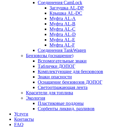
Соединения CamLock
Заглушка AL-DP
Крышка AL-DC
Муфта AL-A
Муфта AL-B
Муфта AL-C
Муфта AL-D
Муфта AL-E
Муфта AL-F
Соединения TankWagen
Бензовозы (оснащение)
Вспомогательные знаки
Таблички ДОПОГ
Комплектующие для бензовозов
Знаки опасности
Оснащение бензовозов ДОПОГ
Светоотражающая лента
Красители для топлива
Экология
Пластиковые поддоны
Сорбенты ликвид. разливов
Услуги
Контакты
FAQ