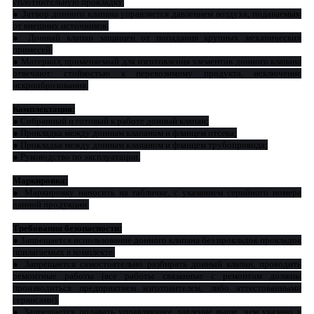
уплотнительную прокладку.
● Затвор донного клапана управляется давлением воздуха, подаваемым
от внешних источников.
● Донный клапан защищен от попадания крупных механических
примесей.
● Материал, применяемый для изготовления элементов донного клапана
отвечают: стойкостью к перевозимому продукта, исключение
искрооброзования.
Комплектация:
● Собранный и готовый к работе донный клапан;
● Прокладка между донным клапаном и фланцем отсека;
● Прокладка между донным клапаном и фланцем трубопровода;
● Руководство по эксплуатации.
Маркировка:
● Маркировку наносить на табличке, с указанием серийного номера
данной продукции.
Требования безопасности:
● Запрещается использование донного клапана без прокладок прокладок
прилагаемых в комплекте.
● Запрещается самостоятельно разбирать донный клапан, проводить
ремонтные работы (все работы связанные с ремонтом должны
производиться предприятием изготовителем, либо аттестованными
сервисами).
● Запрещается подавать управляющее давление выше, чем указано в