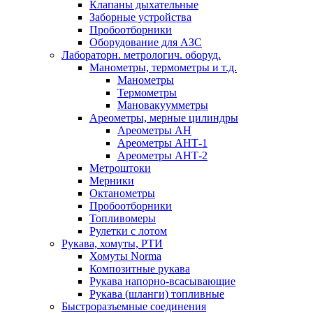
Клапаны дыхательные
Заборные устройства
Пробоотборники
Оборудование для АЗС
Лабораторн. метрологич. оборуд.
Манометры, термометры и т.д.
Манометры
Термометры
Мановакуумметры
Ареометры, мерные цилиндры
Ареометры АН
Ареометры АНТ-1
Ареометры АНТ-2
Метроштоки
Мерники
Октанометры
Пробоотборники
Топливомеры
Рулетки с лотом
Рукава, хомуты, РТИ
Хомуты Norma
Композитные рукава
Рукава напорно-всасывающие
Рукава (шланги) топливные
Быстроразъемные соединения