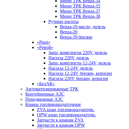
Мини ТРК Benza-34
Мини ТРК Benza-35
Мини ТРК Benza-37
Мини ТРК Benza-38
Ручные насосы
Benza-19 масло, дизель
Benza-20
Benza-39 бензин
«Piusi»
«Petroll»
Запр. комплекты 220V дизель
Насосы 220V дизель
Запр. комплекты 12-24V дизель
Насосы 12-24V дизель
Насосы 12-24V бензин, керосин
Насосы 220V бензин, керосин
«БелАК»
Автоматизированные ТРК
Контейнерные АЗС
Передвижные АЗС
Краны топливораздаточные
ZVA кран топливораздаточн.
OPW кран топливораздаточн.
Запчасти к кранам ZVA
Запчасти к кранам OPW