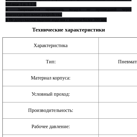
таблице 1 п. 1.1.1.
● Запрещается применять воздух не прошедший через
влагоотделительные устройства.
● Не допускается падение изделия с высоты более 300 мм.
Технические характеристики
Характеристика
Тип:
Пневмат
Материал корпуса:
Условный проход:
Производительность:
Рабочее давление: