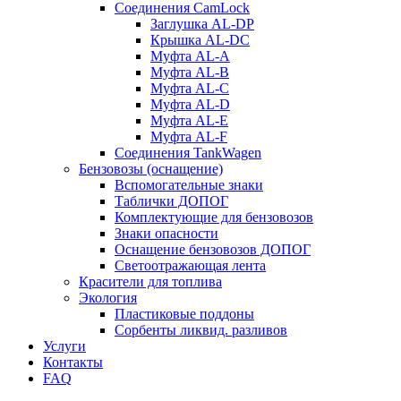
Соединения CamLock
Заглушка AL-DP
Крышка AL-DC
Муфта AL-A
Муфта AL-B
Муфта AL-C
Муфта AL-D
Муфта AL-E
Муфта AL-F
Соединения TankWagen
Бензовозы (оснащение)
Вспомогательные знаки
Таблички ДОПОГ
Комплектующие для бензовозов
Знаки опасности
Оснащение бензовозов ДОПОГ
Светоотражающая лента
Красители для топлива
Экология
Пластиковые поддоны
Сорбенты ликвид. разливов
Услуги
Контакты
FAQ