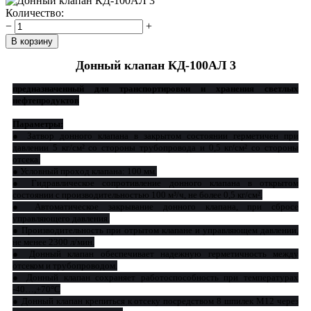
Количество:
−
+
Донный клапан КД-100АЛ 3
предназначенный для транспортировки и хранения светлых
нефтепродуктов
Параметры:
● Затвор донного клапана в закрытом состоянии герметичен при
давлении 5 кг/см² со стороны трубопровода и 0,5 кг/см² со стороны
отсека.
● Условный проход клапана: 100 мм.
● Гидравлическое сопротивление донного клапана в открытом
состоянии с производительностью 100 м³/ч, не более 0,5 кг/см².
● Автоматическое закрывание донного клапана, при сбросе
управляющего давления.
● Производительность при отрытом клапане и управляющем давлении,
не менее 2300 л/мин.
● Донный клапан обеспечивает надежную герметичность между
отсеком и трубопроводом.
● Донный клапан сохраняет работоспособность при температурах
-40…,+70°С
● Донный клапан крепиться к отсеку посредством 8 шпилек М12 через