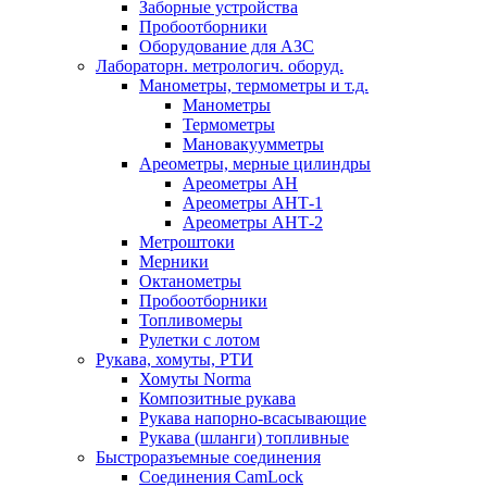
Заборные устройства
Пробоотборники
Оборудование для АЗС
Лабораторн. метрологич. оборуд.
Манометры, термометры и т.д.
Манометры
Термометры
Мановакуумметры
Ареометры, мерные цилиндры
Ареометры АН
Ареометры АНТ-1
Ареометры АНТ-2
Метроштоки
Мерники
Октанометры
Пробоотборники
Топливомеры
Рулетки с лотом
Рукава, хомуты, РТИ
Хомуты Norma
Композитные рукава
Рукава напорно-всасывающие
Рукава (шланги) топливные
Быстроразъемные соединения
Соединения CamLock