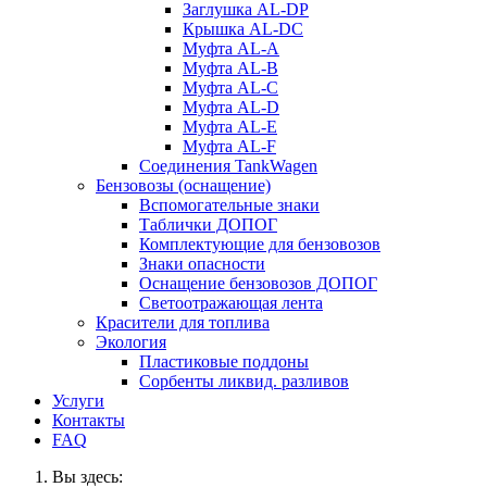
Заглушка AL-DP
Крышка AL-DC
Муфта AL-A
Муфта AL-B
Муфта AL-C
Муфта AL-D
Муфта AL-E
Муфта AL-F
Соединения TankWagen
Бензовозы (оснащение)
Вспомогательные знаки
Таблички ДОПОГ
Комплектующие для бензовозов
Знаки опасности
Оснащение бензовозов ДОПОГ
Светоотражающая лента
Красители для топлива
Экология
Пластиковые поддоны
Сорбенты ликвид. разливов
Услуги
Контакты
FAQ
Вы здесь: