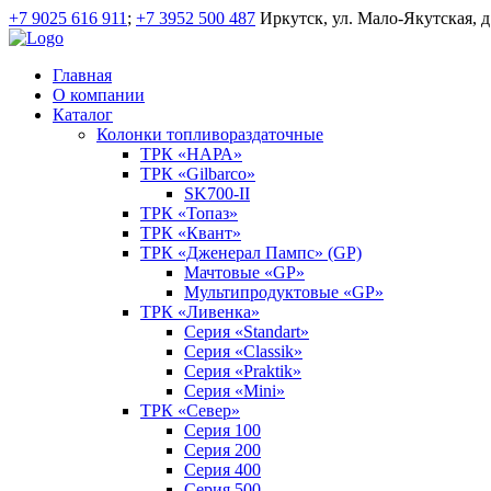
+7 9025 616 911
;
+7 3952 500 487
Иркутск, ул. Мало-Якутская, д
Главная
О компании
Каталог
Колонки топливораздаточные
ТРК «НАРА»
ТРК «Gilbarco»
SK700-II
ТРК «Топаз»
ТРК «Квант»
ТРК «Дженерал Пампс» (GP)
Мачтовые «GP»
Мультипродуктовые «GP»
ТРК «Ливенка»
Серия «Standart»
Серия «Classik»
Серия «Praktik»
Серия «Mini»
ТРК «Север»
Серия 100
Серия 200
Серия 400
Серия 500