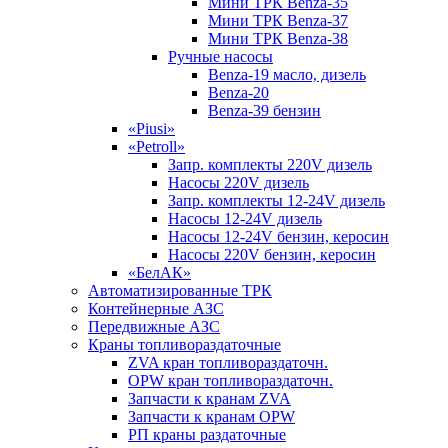
Мини ТРК Benza-35
Мини ТРК Benza-37
Мини ТРК Benza-38
Ручные насосы
Benza-19 масло, дизель
Benza-20
Benza-39 бензин
«Piusi»
«Petroll»
Запр. комплекты 220V дизель
Насосы 220V дизель
Запр. комплекты 12-24V дизель
Насосы 12-24V дизель
Насосы 12-24V бензин, керосин
Насосы 220V бензин, керосин
«БелАК»
Автоматизированные ТРК
Контейнерные АЗС
Передвижные АЗС
Краны топливораздаточные
ZVA кран топливораздаточн.
OPW кран топливораздаточн.
Запчасти к кранам ZVA
Запчасти к кранам OPW
РП краны раздаточные