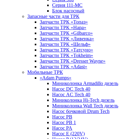
Серия 111-МС
Блок насосный
Запасные части для ТРК
Запчасти ТРК «Топаз»
Запчасти ТРК «Нара»
Запчасти ТРК «Gilbarco»
Запчасти ТРК «Ливенка»
Запчасти ТРК «Шельф»
Запчасти ТРК «Татсуно»
Запчасти ТРК «Tokheim»
Запчасти ТРК «Dresser Wayne»
Запчасти ТРК «Adast»
Мобильные ТРК
«Adam Pumps»
Миниколонка Armadillo дизель
Насос DC Tech 40
Насос AC Tech 40
Миниколонка Hi-Tech дизель
Миниколонка Wall Tech дизель
Насос бочковой Drum Tech
Насос PB
Насос PB 1
Насос PA
Насос E (220V)