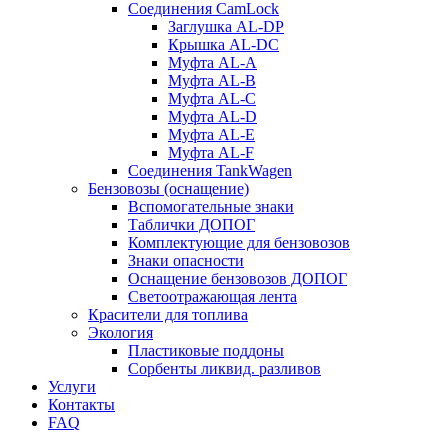
Соединения CamLock
Заглушка AL-DP
Крышка AL-DC
Муфта AL-A
Муфта AL-B
Муфта AL-C
Муфта AL-D
Муфта AL-E
Муфта AL-F
Соединения TankWagen
Бензовозы (оснащение)
Вспомогательные знаки
Таблички ДОПОГ
Комплектующие для бензовозов
Знаки опасности
Оснащение бензовозов ДОПОГ
Светоотражающая лента
Красители для топлива
Экология
Пластиковые поддоны
Сорбенты ликвид. разливов
Услуги
Контакты
FAQ