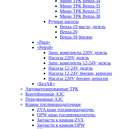
Мини ТРК Benza-34
Мини ТРК Benza-35
Мини ТРК Benza-37
Мини ТРК Benza-38
Ручные насосы
Benza-19 масло, дизель
Benza-20
Benza-39 бензин
«Piusi»
«Petroll»
Запр. комплекты 220V дизель
Насосы 220V дизель
Запр. комплекты 12-24V дизель
Насосы 12-24V дизель
Насосы 12-24V бензин, керосин
Насосы 220V бензин, керосин
«БелАК»
Автоматизированные ТРК
Контейнерные АЗС
Передвижные АЗС
Краны топливораздаточные
ZVA кран топливораздаточн.
OPW кран топливораздаточн.
Запчасти к кранам ZVA
Запчасти к кранам OPW