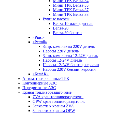
Мини ТРК Benza-34
Мини ТРК Benza-35
Мини ТРК Benza-37
Мини ТРК Benza-38
Ручные насосы
Benza-19 масло, дизель
Benza-20
Benza-39 бензин
«Piusi»
«Petroll»
Запр. комплекты 220V дизель
Насосы 220V дизель
Запр. комплекты 12-24V дизель
Насосы 12-24V дизель
Насосы 12-24V бензин, керосин
Насосы 220V бензин, керосин
«БелАК»
Автоматизированные ТРК
Контейнерные АЗС
Передвижные АЗС
Краны топливораздаточные
ZVA кран топливораздаточн.
OPW кран топливораздаточн.
Запчасти к кранам ZVA
Запчасти к кранам OPW