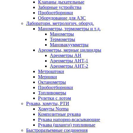
Клапаны дыхательные
Заборные устройства
Пробоотборники
Оборудование для АЗС
Лабораторн. метрологич. оборуд.
Манометры, термометры и т.д.
Манометры
Термометры
Мановакуумметры
Ареометры, мерные цилиндры
Ареометры АН
Ареометры АНТ-1
Ареометры АНТ-2
Метроштоки
Мерники
Октанометры
Пробоотборники
Топливомеры
Рулетки с лотом
Рукава, хомуты, РТИ
Хомуты Norma
Композитные рукава
Рукава напорно-всасывающие
Рукава (шланги) топливные
Быстроразъемные соединения