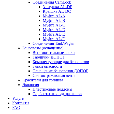
Соединения CamLock
Заглушка AL-DP
Крышка AL-DC
Муфта AL-A
Муфта AL-B
Муфта AL-C
Муфта AL-D
Муфта AL-E
Муфта AL-F
Соединения TankWagen
Бензовозы (оснащение)
Вспомогательные знаки
Таблички ДОПОГ
Комплектующие для бензовозов
Знаки опасности
Оснащение бензовозов ДОПОГ
Светоотражающая лента
Красители для топлива
Экология
Пластиковые поддоны
Сорбенты ликвид. разливов
Услуги
Контакты
FAQ