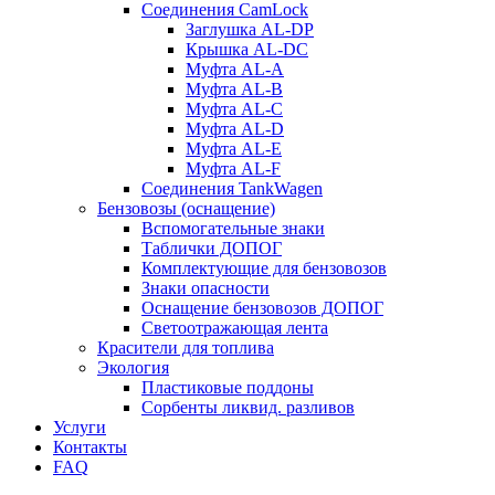
Соединения CamLock
Заглушка AL-DP
Крышка AL-DC
Муфта AL-A
Муфта AL-B
Муфта AL-C
Муфта AL-D
Муфта AL-E
Муфта AL-F
Соединения TankWagen
Бензовозы (оснащение)
Вспомогательные знаки
Таблички ДОПОГ
Комплектующие для бензовозов
Знаки опасности
Оснащение бензовозов ДОПОГ
Светоотражающая лента
Красители для топлива
Экология
Пластиковые поддоны
Сорбенты ликвид. разливов
Услуги
Контакты
FAQ