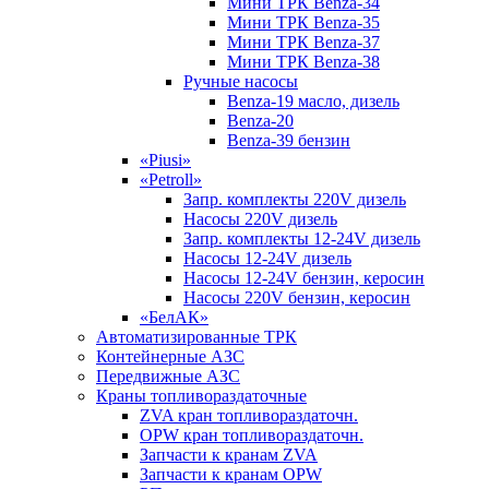
Мини ТРК Benza-34
Мини ТРК Benza-35
Мини ТРК Benza-37
Мини ТРК Benza-38
Ручные насосы
Benza-19 масло, дизель
Benza-20
Benza-39 бензин
«Piusi»
«Petroll»
Запр. комплекты 220V дизель
Насосы 220V дизель
Запр. комплекты 12-24V дизель
Насосы 12-24V дизель
Насосы 12-24V бензин, керосин
Насосы 220V бензин, керосин
«БелАК»
Автоматизированные ТРК
Контейнерные АЗС
Передвижные АЗС
Краны топливораздаточные
ZVA кран топливораздаточн.
OPW кран топливораздаточн.
Запчасти к кранам ZVA
Запчасти к кранам OPW