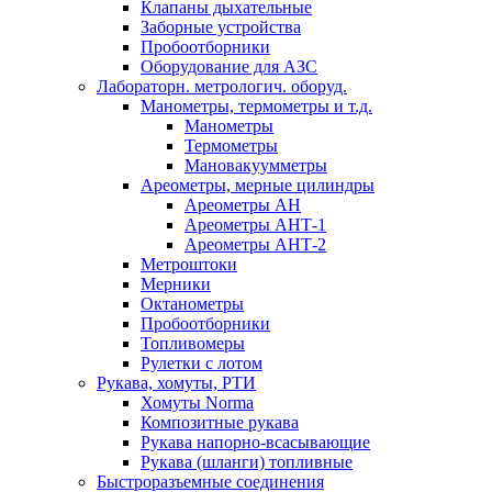
Клапаны дыхательные
Заборные устройства
Пробоотборники
Оборудование для АЗС
Лабораторн. метрологич. оборуд.
Манометры, термометры и т.д.
Манометры
Термометры
Мановакуумметры
Ареометры, мерные цилиндры
Ареометры АН
Ареометры АНТ-1
Ареометры АНТ-2
Метроштоки
Мерники
Октанометры
Пробоотборники
Топливомеры
Рулетки с лотом
Рукава, хомуты, РТИ
Хомуты Norma
Композитные рукава
Рукава напорно-всасывающие
Рукава (шланги) топливные
Быстроразъемные соединения