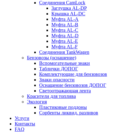
Соединения CamLock
Заглушка AL-DP
Крышка AL-DC
Муфта AL-A
Муфта AL-B
Муфта AL-C
Муфта AL-D
Муфта AL-E
Муфта AL-F
Соединения TankWagen
Бензовозы (оснащение)
Вспомогательные знаки
Таблички ДОПОГ
Комплектующие для бензовозов
Знаки опасности
Оснащение бензовозов ДОПОГ
Светоотражающая лента
Красители для топлива
Экология
Пластиковые поддоны
Сорбенты ликвид. разливов
Услуги
Контакты
FAQ