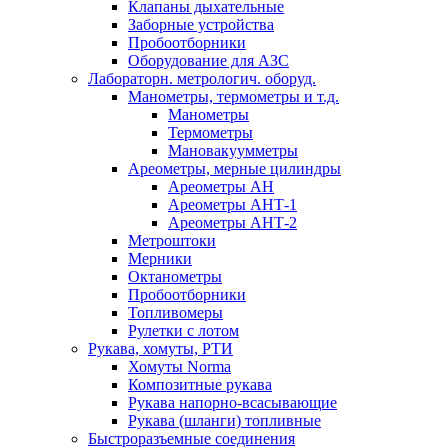
Клапаны дыхательные
Заборные устройства
Пробоотборники
Оборудование для АЗС
Лабораторн. метрологич. оборуд.
Манометры, термометры и т.д.
Манометры
Термометры
Мановакуумметры
Ареометры, мерные цилиндры
Ареометры АН
Ареометры АНТ-1
Ареометры АНТ-2
Метроштоки
Мерники
Октанометры
Пробоотборники
Топливомеры
Рулетки с лотом
Рукава, хомуты, РТИ
Хомуты Norma
Композитные рукава
Рукава напорно-всасывающие
Рукава (шланги) топливные
Быстроразъемные соединения