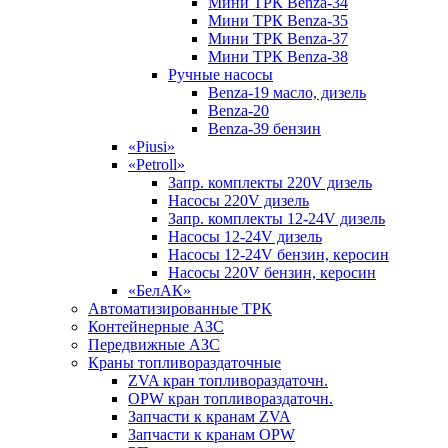
Мини ТРК Benza-34
Мини ТРК Benza-35
Мини ТРК Benza-37
Мини ТРК Benza-38
Ручные насосы
Benza-19 масло, дизель
Benza-20
Benza-39 бензин
«Piusi»
«Petroll»
Запр. комплекты 220V дизель
Насосы 220V дизель
Запр. комплекты 12-24V дизель
Насосы 12-24V дизель
Насосы 12-24V бензин, керосин
Насосы 220V бензин, керосин
«БелАК»
Автоматизированные ТРК
Контейнерные АЗС
Передвижные АЗС
Краны топливораздаточные
ZVA кран топливораздаточн.
OPW кран топливораздаточн.
Запчасти к кранам ZVA
Запчасти к кранам OPW