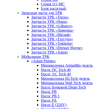
Серия 111-МС
Блок насосный
Запасные части для ТРК
Запчасти ТРК «Топаз»
Запчасти ТРК «Нара»
Запчасти ТРК «Gilbarco»
Запчасти ТРК «Ливенка»
Запчасти ТРК «Шельф»
Запчасти ТРК «Татсуно»
Запчасти ТРК «Tokheim»
Запчасти ТРК «Dresser Wayne»
Запчасти ТРК «Adast»
Мобильные ТРК
«Adam Pumps»
Миниколонка Armadillo дизель
Насос DC Tech 40
Насос AC Tech 40
Миниколонка Hi-Tech дизель
Миниколонка Wall Tech дизель
Насос бочковой Drum Tech
Насос PB
Насос PB 1
Насос PA
Насос E (220V)