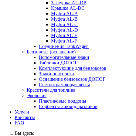
Заглушка AL-DP
Крышка AL-DC
Муфта AL-A
Муфта AL-B
Муфта AL-C
Муфта AL-D
Муфта AL-E
Муфта AL-F
Соединения TankWagen
Бензовозы (оснащение)
Вспомогательные знаки
Таблички ДОПОГ
Комплектующие для бензовозов
Знаки опасности
Оснащение бензовозов ДОПОГ
Светоотражающая лента
Красители для топлива
Экология
Пластиковые поддоны
Сорбенты ликвид. разливов
Услуги
Контакты
FAQ
Вы здесь: