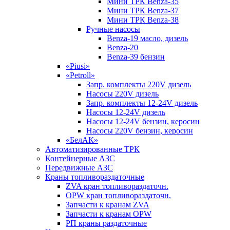
Мини ТРК Benza-35
Мини ТРК Benza-37
Мини ТРК Benza-38
Ручные насосы
Benza-19 масло, дизель
Benza-20
Benza-39 бензин
«Piusi»
«Petroll»
Запр. комплекты 220V дизель
Насосы 220V дизель
Запр. комплекты 12-24V дизель
Насосы 12-24V дизель
Насосы 12-24V бензин, керосин
Насосы 220V бензин, керосин
«БелАК»
Автоматизированные ТРК
Контейнерные АЗС
Передвижные АЗС
Краны топливораздаточные
ZVA кран топливораздаточн.
OPW кран топливораздаточн.
Запчасти к кранам ZVA
Запчасти к кранам OPW
РП краны раздаточные