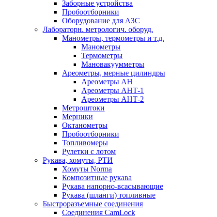
Заборные устройства
Пробоотборники
Оборудование для АЗС
Лабораторн. метрологич. оборуд.
Манометры, термометры и т.д.
Манометры
Термометры
Мановакуумметры
Ареометры, мерные цилиндры
Ареометры АН
Ареометры АНТ-1
Ареометры АНТ-2
Метроштоки
Мерники
Октанометры
Пробоотборники
Топливомеры
Рулетки с лотом
Рукава, хомуты, РТИ
Хомуты Norma
Композитные рукава
Рукава напорно-всасывающие
Рукава (шланги) топливные
Быстроразъемные соединения
Соединения CamLock