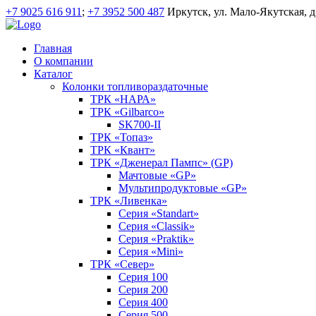
+7 9025 616 911
;
+7 3952 500 487
Иркутск, ул. Мало-Якутская, д
Главная
О компании
Каталог
Колонки топливораздаточные
ТРК «НАРА»
ТРК «Gilbarco»
SK700-II
ТРК «Топаз»
ТРК «Квант»
ТРК «Дженерал Пампс» (GP)
Мачтовые «GP»
Мультипродуктовые «GP»
ТРК «Ливенка»
Серия «Standart»
Серия «Classik»
Серия «Praktik»
Серия «Mini»
ТРК «Север»
Серия 100
Серия 200
Серия 400
Серия 500